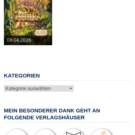
25.03.2026
09.04.2026
20.05.2026
10.06.2026
13.08.2026
KATEGORIEN
Kategorien
MEIN BESONDERER DANK GEHT AN
FOLGENDE VERLAGSHÄUSER