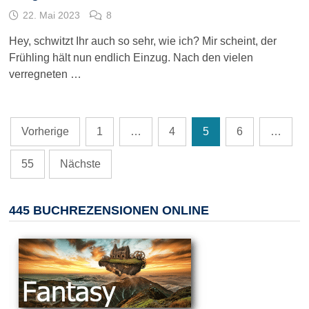
22. Mai 2023
8
Hey, schwitzt Ihr auch so sehr, wie ich? Mir scheint, der
Frühling hält nun endlich Einzug. Nach den vielen
verregneten …
Seitennummerierung
Vorherige
1
…
4
5
6
…
der
Beiträge
55
Nächste
445 BUCHREZENSIONEN ONLINE