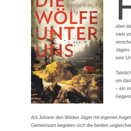
über da
zwei vo
versch
Jäger« 
sein Un
Tatsäch
um das 
– ein r
Gegend 
Als Johann den Wilden Jäger mit eigenen Auge
Gemeinsam begeben sich die beiden ungleichen 