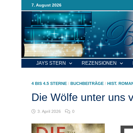
Zurück
7. August 2026
zum
Inhalt
JAYS STERN
REZENSIONEN
4 BIS 4.5 STERNE
/
BUCHBEITRÄGE
/
HIST. ROMA
Die Wölfe unter uns 
3. April 2026
0