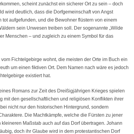
rkommen, scheint zunächst ein sicherer Ort zu sein – doch
ald wird deutlich, dass die Dorfgemeinschaft von Angst
n tot aufgefunden, und die Bewohner flüstern von einem
äldern sein Unwesen treiben soll. Der sogenannte „Wilde
t der Menschen – und zugleich zu einem Symbol für das
rnt vom Fichtelgebirge wohnt, die meisten der Orte im Buch ein
tsreuth um einen fiktiven Ort. Dem Namen nach wäre es jedoch
telgebirge existiert hat.
ines Romans zur Zeit des Dreißigjährigen Krieges spielen
g mit den gesellschaftlichen und religiösen Konflikten ihrer
dabei nicht nur den historischen Hintergrund, sondern
Charaktere. Die Machtkämpfe, welche die Fürsten zu jener
m kleineren Maßstab auch auf das Dorf übertragen. Johann
läubig, doch ihr Glaube wird in dem protestantischen Dorf