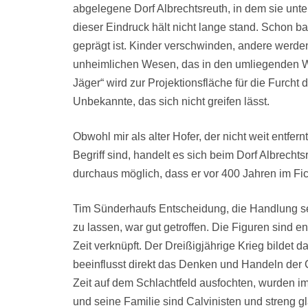
abgelegene Dorf Albrechtsreuth, in dem sie unte
dieser Eindruck hält nicht lange stand. Schon b
geprägt ist. Kinder verschwinden, andere werde
unheimlichen Wesen, das in den umliegenden W
Jäger“ wird zur Projektionsfläche für die Furch
Unbekannte, das sich nicht greifen lässt.
Obwohl mir als alter Hofer, der nicht weit entfe
Begriff sind, handelt es sich beim Dorf Albrech
durchaus möglich, dass er vor 400 Jahren im Fich
Tim Sünderhaufs Entscheidung, die Handlung se
zu lassen, war gut getroffen. Die Figuren sind en
Zeit verknüpft. Der Dreißigjährige Krieg bildet 
beeinflusst direkt das Denken und Handeln der 
Zeit auf dem Schlachtfeld ausfochten, wurden i
und seine Familie sind Calvinisten und streng g