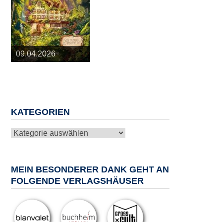
25.03.2026
09.04.2026
20.05.2026
10.06.2026
13.08.2026
KATEGORIEN
Kategorien
MEIN BESONDERER DANK GEHT AN
FOLGENDE VERLAGSHÄUSER