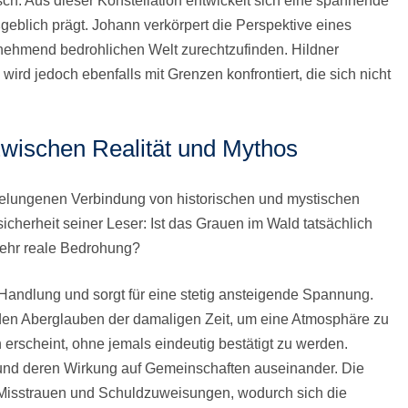
isch. Aus dieser Konstellation entwickelt sich eine spannende
blich prägt. Johann verkörpert die Perspektive eines
unehmend bedrohlichen Welt zurechtzufinden. Hildner
ird jedoch ebenfalls mit Grenzen konfrontiert, die sich nicht
Zwischen Realität und Mythos
 gelungenen Verbindung von historischen und mystischen
icherheit seiner Leser: Ist das Grauen im Wald tatsächlich
 sehr reale Bedrohung?
Handlung und sorgt für eine stetig ansteigende Spannung.
 den Aberglauben der damaligen Zeit, um eine Atmosphäre zu
h erscheint, ohne jemals eindeutig bestätigt zu werden.
 und deren Wirkung auf Gemeinschaften auseinander. Die
 Misstrauen und Schuldzuweisungen, wodurch sich die