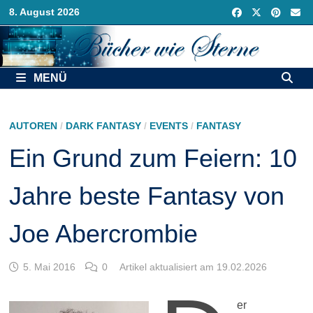
Zurück
8. August 2026
zum
Inhalt
MENÜ
AUTOREN
/
DARK FANTASY
/
EVENTS
/
FANTASY
Ein Grund zum Feiern: 10
Jahre beste Fantasy von
Joe Abercrombie
5. Mai 2016
0
Artikel aktualisiert am 19.02.2026
er