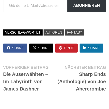
ABONNIEREN
VERSCHLAGWORTET
AUTOREN
FANTASY
SHARE
SHARE
PIN IT
SHARE
Beitragsnavigation
Vorheriger
N
VORHERIGER BEITRAG
NÄCHSTER BEITRAG
Beitrag:
Be
Die Auserwählten –
Sharp Ends
Im Labyrinth von
(Anthologie) von Joe
James Dashner
Abercrombie