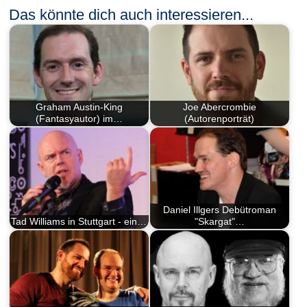
Das könnte dich auch interessieren...
Graham Austin-King
Joe Abercrombie
(Fantasyautor) im…
(Autorenporträt)
Daniel Illgers Debütroman
Tad Williams in Stuttgart - ein…
"Skargat"…