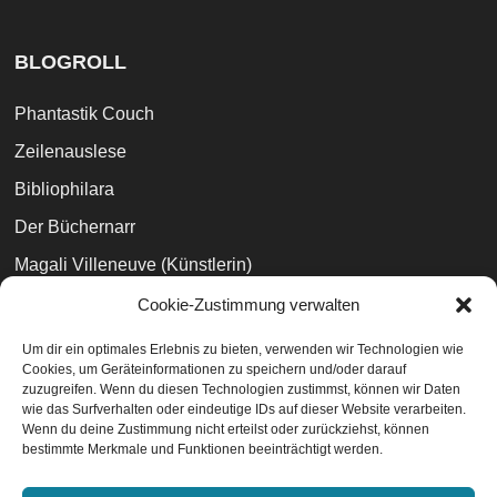
BLOGROLL
Phantastik Couch
Zeilenauslese
Bibliophilara
Der Büchernarr
Magali Villeneuve (Künstlerin)
Marc Simonetti (Künstler)
Cookie-Zustimmung verwalten
Joe Abercrombie
Um dir ein optimales Erlebnis zu bieten, verwenden wir Technologien wie
Cookies, um Geräteinformationen zu speichern und/oder darauf
Anderida Books (UK)
zuzugreifen. Wenn du diesen Technologien zustimmst, können wir Daten
wie das Surfverhalten oder eindeutige IDs auf dieser Website verarbeiten.
Wenn du deine Zustimmung nicht erteilst oder zurückziehst, können
bestimmte Merkmale und Funktionen beeinträchtigt werden.
Datenschutzvereinbarungen
EU-Cookie-Richtlinie