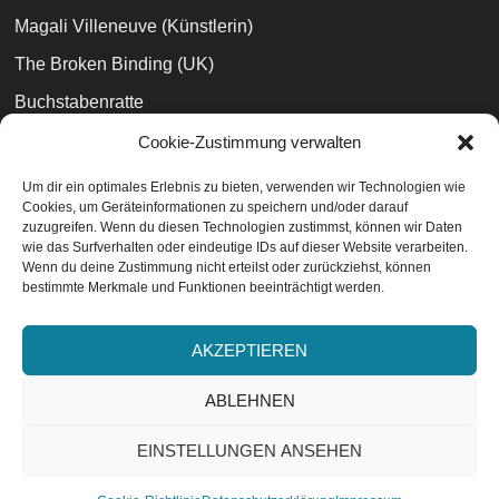
Magali Villeneuve (Künstlerin)
The Broken Binding (UK)
Buchstabenratte
Bibliophilara
Cookie-Zustimmung verwalten
Büchertreff
Um dir ein optimales Erlebnis zu bieten, verwenden wir Technologien wie
Cookies, um Geräteinformationen zu speichern und/oder darauf
Jaspers Buchblog
zuzugreifen. Wenn du diesen Technologien zustimmst, können wir Daten
wie das Surfverhalten oder eindeutige IDs auf dieser Website verarbeiten.
Wenn du deine Zustimmung nicht erteilst oder zurückziehst, können
bestimmte Merkmale und Funktionen beeinträchtigt werden.
Datenschutzvereinbarungen
EU-Cookie-Richtlinie
AKZEPTIEREN
Impressum
ABLEHNEN
EINSTELLUNGEN ANSEHEN
ABONNIEREN
V2.3 - © 2014-2026 Bücher wie Sterne. Literaturblog.