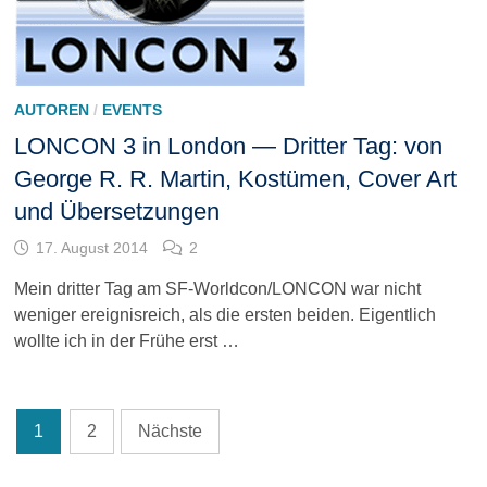
AUTOREN
/
EVENTS
LONCON 3 in London — Dritter Tag: von
George R. R. Martin, Kostümen, Cover Art
und Übersetzungen
17. August 2014
2
Mein dritter Tag am SF-Worldcon/LONCON war nicht
weniger ereignisreich, als die ersten beiden. Eigentlich
wollte ich in der Frühe erst …
Seitennummerierung
1
2
Nächste
der
Beiträge