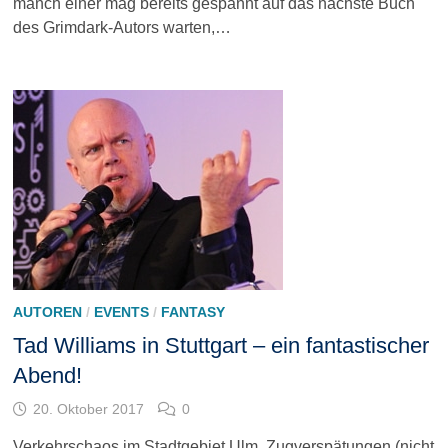
manch einer mag bereits gespannt auf das nächste Buch
des Grimdark-Autors warten,…
AUTOREN
/
EVENTS
/
FANTASY
Tad Williams in Stuttgart – ein fantastischer
Abend!
20. Oktober 2017
0
Verkehrschaos im Stadtgebiet Ulm, Zugverspätungen (nicht