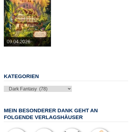
25.03.2026
09.04.2026
20.05.2026
10.06.2026
13.08.2026
KATEGORIEN
Kategorien
MEIN BESONDERER DANK GEHT AN
FOLGENDE VERLAGSHÄUSER