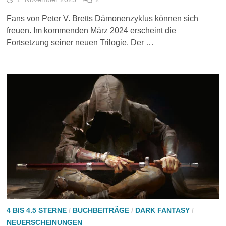
Fans von Peter V. Bretts Dämonenzyklus können sich
freuen. Im kommenden März 2024 erscheint die
Fortsetzung seiner neuen Trilogie. Der …
4 BIS 4.5 STERNE
/
BUCHBEITRÄGE
/
DARK FANTASY
/
NEUERSCHEINUNGEN