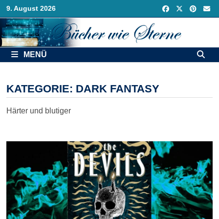
Zurück
9. August 2026
zum
Inhalt
MENÜ
KATEGORIE:
DARK FANTASY
Härter und blutiger