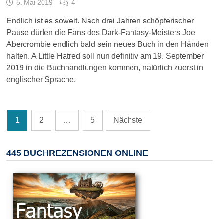
5. Mai 2019
4
Endlich ist es soweit. Nach drei Jahren schöpferischer
Pause dürfen die Fans des Dark-Fantasy-Meisters Joe
Abercrombie endlich bald sein neues Buch in den Händen
halten. A Little Hatred soll nun definitiv am 19. September
2019 in die Buchhandlungen kommen, natürlich zuerst in
englischer Sprache.
Seitennummerierung
1
2
…
5
Nächste
der
Beiträge
445 BUCHREZENSIONEN ONLINE