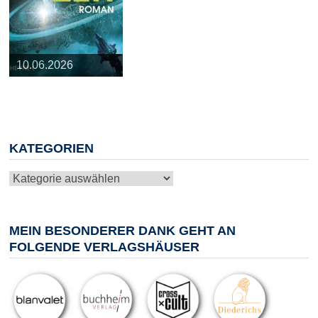
25.03.2026
09.04.2026
20.05.2026
10.06.2026
13.08.2026
KATEGORIEN
Kategorien
MEIN BESONDERER DANK GEHT AN
FOLGENDE VERLAGSHÄUSER