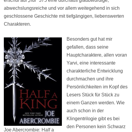
erschuf auf „nur“ 375 eine durchaus glaubwürdige,
abwechslungsreiche und vor allem weitegehend in sich
geschlossene Geschichte mit tiefgängigen, liebenswerten
Charakteren.
Besonders gut hat mir
gefallen, dass seine
Hauptcharaktere, allen voran
Yarvi, eine interessante
charakterliche Entwicklung
durchmachen und ihre
Persönlichkeiten im Kopf des
Lesers Stück für Stück zu
einem Ganzen werden. Wie
auch schon in der
Klingentrilogie gibt es bei
den Personen kein Schwarz
Joe Abercrombie: Half a