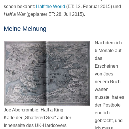
schon bekannt:
Half the World
(ET: 12. Februar 2015) und
Half a War
(geplanter ET: 28. Juli 2015).
Meine Meinung
Nachdem ich
6 Monate auf
das
Erscheinen
von Joes
neuem Buch
warten
musste, hat es
der Postbote
Joe Abercrombie: Half a King
endlich
Karte der „Shattered Sea“ auf der
gebracht, und
Innenseite des UK-Hardcovers
ich muss