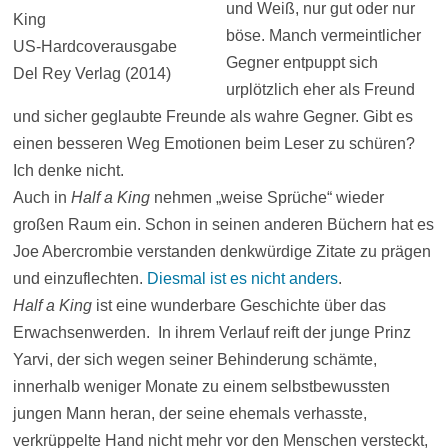
und Weiß, nur gut oder nur
King
böse. Manch vermeintlicher
US-Hardcoverausgabe
Gegner entpuppt sich
Del Rey Verlag (2014)
urplötzlich eher als Freund
und sicher geglaubte Freunde als wahre Gegner. Gibt es
einen besseren Weg Emotionen beim Leser zu schüren?
Ich denke nicht.
Auch in
Half a King
nehmen „weise Sprüche“ wieder
großen Raum ein. Schon in seinen anderen Büchern hat es
Joe Abercrombie verstanden denkwürdige Zitate zu prägen
und einzuflechten.
Diesmal ist es nicht anders
.
Half a King
ist eine wunderbare Geschichte über das
Erwachsenwerden. In ihrem Verlauf reift der junge Prinz
Yarvi, der sich wegen seiner Behinderung schämte,
innerhalb weniger Monate zu einem selbstbewussten
jungen Mann heran, der seine ehemals verhasste,
verkrüppelte Hand nicht mehr vor den Menschen versteckt,