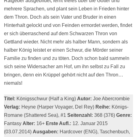
Ratgeber ausgebildet, lernt vieles über die Götter und
mehrere Sprachen, und plant sein Leben in Frieden hinter
dem Thron. Doch als sein Vater und Bruder in einen
Hinterhalt gelockt und von Feinden ermordet werden, findet
er sich überraschend auf dem Schwarzen Thron von
Gettland wieder. Nicht mehr als halber Mann, sondern als
halber König leistet er einen Schwur, die Mörder seiner
Familie zu finden und zu töten. Doch schon bald sammeln
sich seine Widersacher am Hof, um ihn selbst zu Fall zu
bringen, denn ein Krüppel gehört nicht auf den Thron…
niemals!
Titel:
Königsschwur (Half a King)
Autor:
Joe Abercrombie
Verlag:
Heyne (Harper Voyager, Del Rey)
Reihe:
Königs-
Romane (Shattered Sea), #1
Seitenzahl:
368 (376)
Genre:
Fantasy
Alter:
16+
Erste Aufl.:
12. Januar 2015
(03.07.2014)
Ausgaben:
Hardcover (ENG), Taschenbuch,