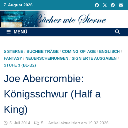
Zurück
7. August 2026
zum
Inhalt
MENÜ
5 STERNE
/
BUCHBEITRÄGE
/
COMING-OF-AGE
/
ENGLISCH
/
FANTASY
/
NEUERSCHEINUNGEN
/
SIGNIERTE AUSGABEN
/
STUFE 3 (B1-B2)
Joe Abercrombie:
Königsschwur (Half a
King)
5. Juli 2014
5
Artikel aktualisiert am 19.02.2026