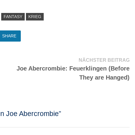
FANTASY
KRIEG
SHARE
Nä
NÄCHSTER BEITRAG
Be
Joe Abercrombie: Feuerklingen (Before
They are Hanged)
on Joe Abercrombie
”