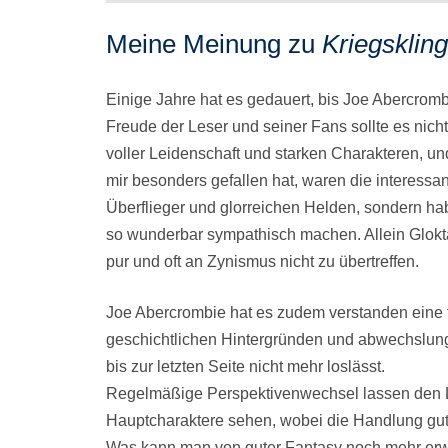
Meine Meinung zu
Kriegsklin
Einige Jahre hat es gedauert, bis Joe Abercromb
Freude der Leser und seiner Fans sollte es nicht 
voller Leidenschaft und starken Charakteren, un
mir besonders gefallen hat, waren die interessa
Überflieger und glorreichen Helden, sondern h
so wunderbar sympathisch machen. Allein Glok
pur und oft an Zynismus nicht zu übertreffen.
Joe Abercrombie hat es zudem verstanden eine f
geschichtlichen Hintergründen und abwechslung
bis zur letzten Seite nicht mehr loslässt.
Regelmäßige Perspektivenwechsel lassen den L
Hauptcharaktere sehen, wobei die Handlung gu
Was kann man von guter Fantasy noch mehr er