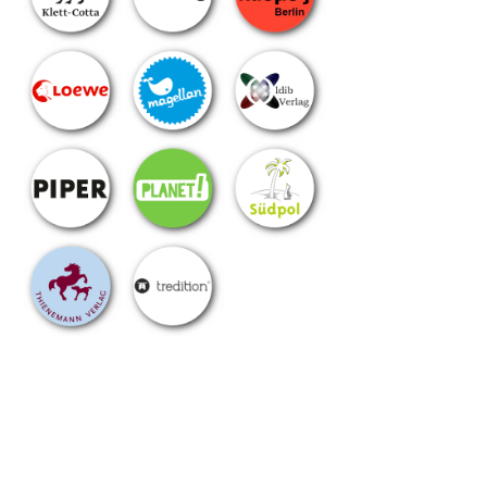
chster
itrag: