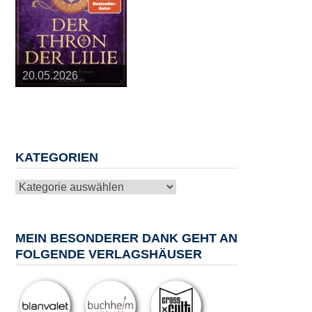
25.03.2026
09.04.2026
20.05.2026
10.06.2026
13.08.2026
KATEGORIEN
Kategorien
MEIN BESONDERER DANK GEHT AN
FOLGENDE VERLAGSHÄUSER