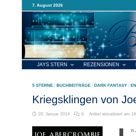
Zurück
7. August 2026
zum
Inhalt
JAYS STERN
REZENSIONEN
5 STERNE
/
BUCHBEITRÄGE
/
DARK FANTASY
/
E
Kriegsklingen von J
20. Januar 2014
6
Artikel aktualisiert am 
n 