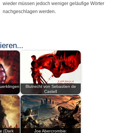
wieder müssen jedoch weniger geläufige Wörter
nachgeschlagen werden.
eren...
uerklingen
Blutrecht von Sebastien de
Castell
e (Dark
Joe Abercrombie: