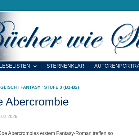
LESELISTEN
STERNENKLAR
AUTORENPORTR
NGLISCH
/
FANTASY
/
STUFE 3 (B1-B2)
oe Abercrombie
19.02.2026
Joe Abercrombies erstem Fantasy-Roman treffen so