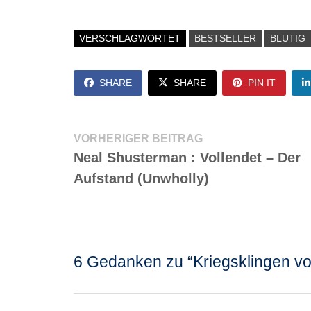
VERSCHLAGWORTET
BESTSELLER
BLUTIG
SHARE
SHARE
PIN IT
Beitragsnavigation
Vorheriger
VORHERIGER BEITRAG
Beitrag:
Neal Shusterman : Vollendet – Der
Aufstand (Unwholly)
6 Gedanken zu “
Kriegsklingen v