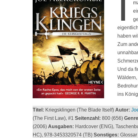
I
ma
ei
ge
eigentli
haben wil
Zum ander
unnahbar 
Schmerzen
Und da fi
Wäldern,
Bedrohun
ins König
Titel:
Kriegsklingen (The Blade Itself)
Autor:
Jo
(The First Law), #1
Seitenzahl:
800 (656)
Genre
(2006)
Ausgaben:
Hardcover (ENG), Taschenb
HC), 978-3453320574 (TB)
Sonstiges:
Glossar