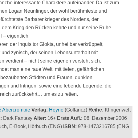
nche interessante Charaktere aufeinander. Da ist zum
nen Logan Neunfinger, der wohl berühmteste und
fürchtetste Barbarenkrieger des Nordens, der
ch dem Krieg den Rücken kehrte und nur seine Ruhe
l – eigentlich.
en der Inquisitor Glokta, unheilbar verkrüppelt,
und zynisch, der seinen Lebensunterhalt mit
 verdient – nicht seine eigenen versteht sich.
ndet man eine raue Welt, mit tiefen, gefährlichen
 bezauberten Städten und Frauen, dunklen
gen und Intrigen, sowie eine lebende Legende, die
reich zurückkehrt… um es zu retten.
e Abercrombie
Verlag:
Heyne
(Gollancz)
Reihe:
Klingenwelt
:
Dark Fantasy
Alter:
16+
Erste Aufl.:
06. Dezember 2006
uch, E-Book, Hörbuch (ENG)
ISBN:
978-1473216785 (ENG