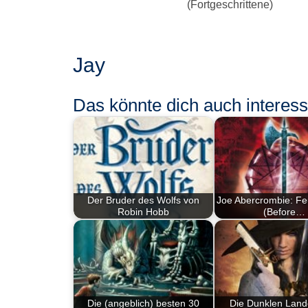
(Fortgeschrittene)
Jay
Das könnte dich auch interessi
Der Bruder des Wolfs von
Joe Abercrombie: Fe
Robin Hobb
(Before…
Die (angeblich) besten 30
Die Dunklen Land