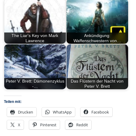
The Liar's Key von Mark
Ankündigung:
Lawrence
Waffenschwestern von…
Peter V. Brett: Dämonenzyklus
Das Flüstern der Nacht von
-…
Peter V. Brett
Teilen mit:
Drucken
WhatsApp
Facebook
X
Pinterest
Reddit