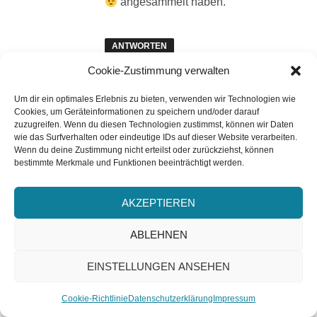
angesammelt haben.
ANTWORTEN
Cookie-Zustimmung verwalten
Um dir ein optimales Erlebnis zu bieten, verwenden wir Technologien wie
sagt:
JayKay
1. Mai 2022 um 20:27 Uhr
Cookies, um Geräteinformationen zu speichern und/oder darauf
zuzugreifen. Wenn du diesen Technologien zustimmst, können wir Daten
wie das Surfverhalten oder eindeutige IDs auf dieser Website verarbeiten.
Hallo Soleil,
Wenn du deine Zustimmung nicht erteilst oder zurückziehst, können
bestimmte Merkmale und Funktionen beeinträchtigt werden.
ja, da hat sich so einiges
interessantes „Zeug“
AKZEPTIEREN
angesammelt. Vielleicht mach
ich ja mal eine Tour durch mein
ABLEHNEN
Regal.
EINSTELLUNGEN ANSEHEN
Liebe Grüße
ABONNIEREN
Jay
Cookie-Richtlinie
Datenschutzerklärung
Impressum