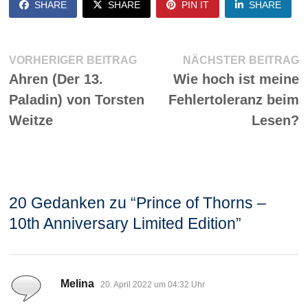
SHARE
SHARE
PIN IT
SHARE
Beitragsnavigation
Vorheriger
N
VORHERIGER BEITRAG
NÄCHSTER BEITRAG
Beitrag:
Be
Ahren (Der 13.
Wie hoch ist meine
Paladin) von Torsten
Fehlertoleranz beim
Weitze
Lesen?
20 Gedanken zu “
Prince of Thorns –
10th Anniversary Limited Edition
”
sagt:
Melina
20. April 2022 um 04:32 Uhr