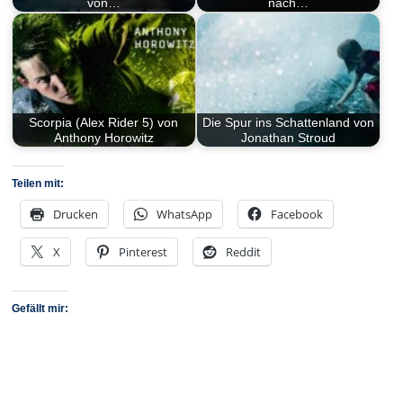
von…
nach…
Scorpia (Alex Rider 5) von
Die Spur ins Schattenland von
Anthony Horowitz
Jonathan Stroud
Teilen mit:
Drucken
WhatsApp
Facebook
X
Pinterest
Reddit
Gefällt mir: