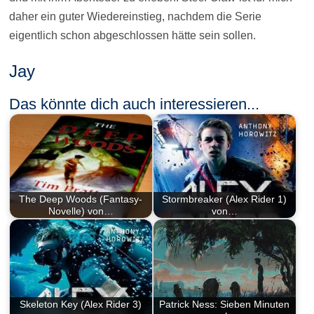
daher ein guter Wiedereinstieg, nachdem die Serie
eigentlich schon abgeschlossen hätte sein sollen.
Jay
Das könnte dich auch interessieren...
The Deep Woods (Fantasy-
Stormbreaker (Alex Rider 1)
Novelle) von…
von…
Skeleton Key (Alex Rider 3)
Patrick Ness: Sieben Minuten