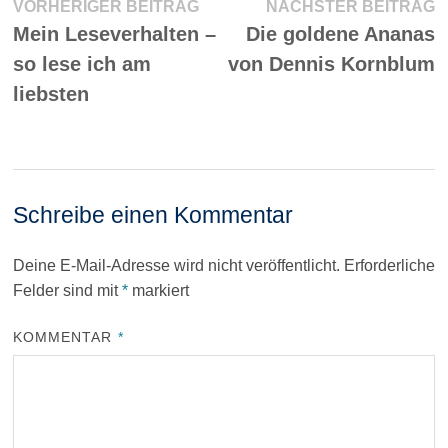
Beitragsnavigation
Vorheriger
N
VORHERIGER BEITRAG
NÄCHSTER BEITRAG
Beitrag:
Be
Mein Leseverhalten –
Die goldene Ananas
so lese ich am
von Dennis Kornblum
liebsten
Schreibe einen Kommentar
Deine E-Mail-Adresse wird nicht veröffentlicht.
Erforderliche
Felder sind mit
*
markiert
KOMMENTAR
*