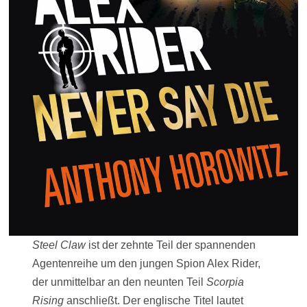
Steel Claw
ist der zehnte Teil der spannenden
Agentenreihe um den jungen Spion Alex Rider,
der unmittelbar an den neunten Teil
Scorpia
Rising
anschließt. Der englische Titel lautet