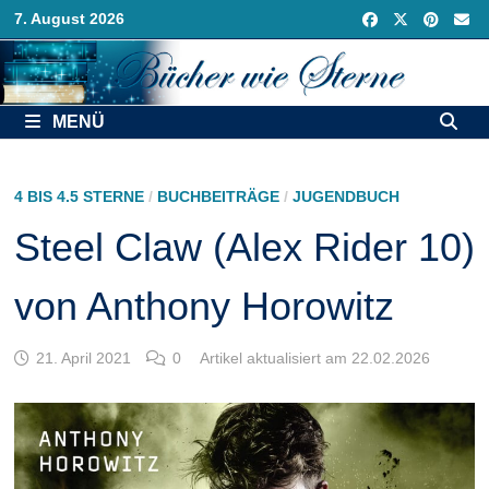
Zurück
7. August 2026
zum
Inhalt
MENÜ
4 BIS 4.5 STERNE
/
BUCHBEITRÄGE
/
JUGENDBUCH
Steel Claw (Alex Rider 10)
von Anthony Horowitz
21. April 2021
0
Artikel aktualisiert am 22.02.2026