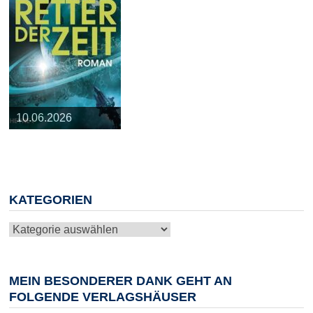
25.03.2026
09.04.2026
20.05.2026
10.06.2026
13.08.2026
KATEGORIEN
Kategorien
MEIN BESONDERER DANK GEHT AN
FOLGENDE VERLAGSHÄUSER