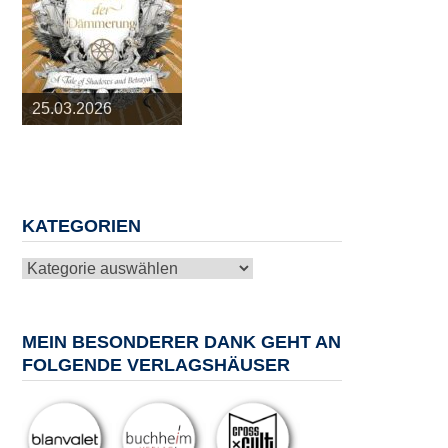
25.03.2026
09.04.2026
20.05.2026
10.06.2026
13.08.2026
KATEGORIEN
Kategorien
MEIN BESONDERER DANK GEHT AN
FOLGENDE VERLAGSHÄUSER