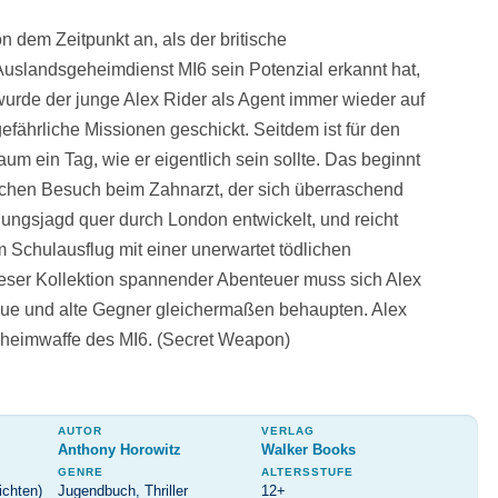
n dem Zeitpunkt an, als der britische
Auslandsgeheimdienst MI6 sein Potenzial erkannt hat,
wurde der junge Alex Rider als Agent immer wieder auf
efährliche Missionen geschickt. Seitdem ist für den
um ein Tag, wie er eigentlich sein sollte. Das beginnt
achen Besuch beim Zahnarzt, der sich überraschend
gungsjagd quer durch London entwickelt, und reicht
m Schulausflug mit einer unerwartet tödlichen
eser Kollektion spannender Abenteuer muss sich Alex
ue und alte Gegner gleichermaßen behaupten. Alex
Geheimwaffe des MI6. (Secret Weapon)
AUTOR
VERLAG
Anthony Horowitz
Walker Books
GENRE
ALTERSSTUFE
ichten)
Jugendbuch, Thriller
12+