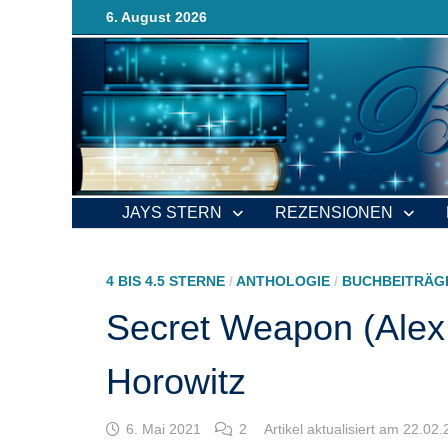
Zurück
6. August 2026
zum
Inhalt
JAYS STERN
REZENSIONEN
4 BIS 4.5 STERNE
/
ANTHOLOGIE
/
BUCHBEITRÄG
Secret Weapon (Alex
Horowitz
6. Mai 2021
2
Artikel aktualisiert am 22.02