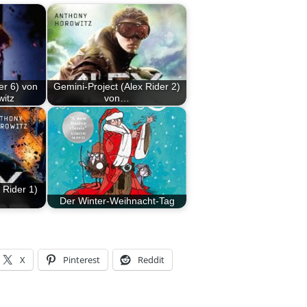
er 6) von
Gemini-Project (Alex Rider 2)
witz
von…
 Rider 1)
Der Winter-Weihnacht-Tag
X
Pinterest
Reddit