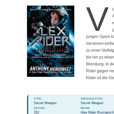
V
o
g
jungen Spion ka
mit einem einf
zu einer Verfol
bis hin zu eine
Wendung. In di
Rider gegen ne
Rider ist die 
TITEL
ORIGINALTITEL
Secret Weapon
Secret Weapon
SEITEN
REIHE
352
Alex Rider (Kurzgesch