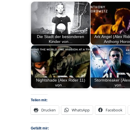
Die Stadt der besonderen
Ark Angel (Alex Rid
Kinder von…
Anthony Horo
Nightshade (Alex Rider 11)
Stormbreaker (Alex
von…
von…
Teilen mit:
Drucken
WhatsApp
Facebook
Gefällt mir: