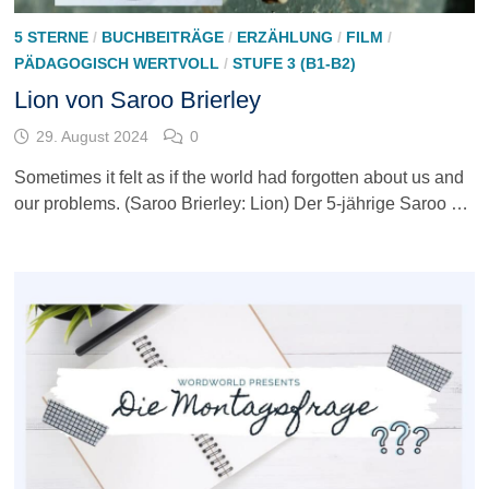
5 STERNE
/
BUCHBEITRÄGE
/
ERZÄHLUNG
/
FILM
/
PÄDAGOGISCH WERTVOLL
/
STUFE 3 (B1-B2)
Lion von Saroo Brierley
29. August 2024
0
Sometimes it felt as if the world had forgotten about us and
our problems. (Saroo Brierley: Lion) Der 5-jährige Saroo …