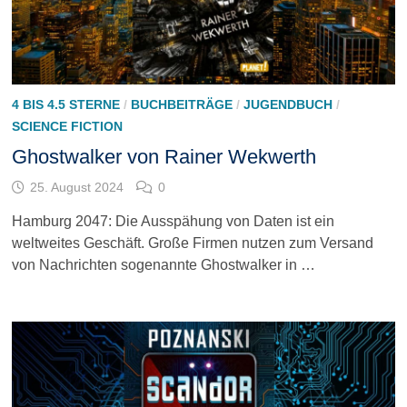
4 BIS 4.5 STERNE
/
BUCHBEITRÄGE
/
JUGENDBUCH
/
SCIENCE FICTION
Ghostwalker von Rainer Wekwerth
25. August 2024
0
Hamburg 2047: Die Ausspähung von Daten ist ein
weltweites Geschäft. Große Firmen nutzen zum Versand
von Nachrichten sogenannte Ghostwalker in …