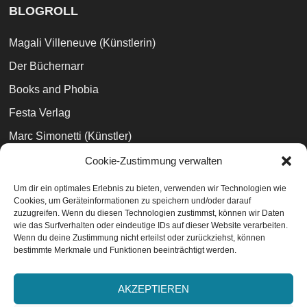
BLOGROLL
Magali Villeneuve (Künstlerin)
Der Büchernarr
Books and Phobia
Festa Verlag
Marc Simonetti (Künstler)
EasyPeasyBooks
Cookie-Zustimmung verwalten
Bibliophilara
Um dir ein optimales Erlebnis zu bieten, verwenden wir Technologien wie
Cookies, um Geräteinformationen zu speichern und/oder darauf
Peter V. Brett
zuzugreifen. Wenn du diesen Technologien zustimmst, können wir Daten
wie das Surfverhalten oder eindeutige IDs auf dieser Website verarbeiten.
Wenn du deine Zustimmung nicht erteilst oder zurückziehst, können
bestimmte Merkmale und Funktionen beeinträchtigt werden.
Datenschutzvereinbarungen
EU-Cookie-Richtlinie
AKZEPTIEREN
Impressum