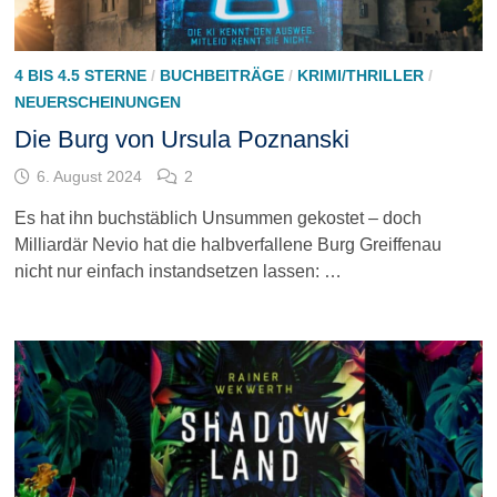
4 BIS 4.5 STERNE
/
BUCHBEITRÄGE
/
KRIMI/THRILLER
/
NEUERSCHEINUNGEN
Die Burg von Ursula Poznanski
6. August 2024
2
Es hat ihn buchstäblich Unsummen gekostet – doch
Milliardär Nevio hat die halbverfallene Burg Greiffenau
nicht nur einfach instandsetzen lassen: …