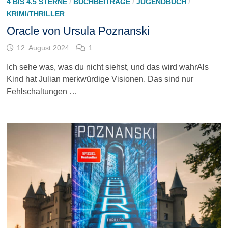
4 BIS 4.5 STERNE
/
BUCHBEITRÄGE
/
JUGENDBUCH
/
KRIMI/THRILLER
Oracle von Ursula Poznanski
12. August 2024
1
Ich sehe was, was du nicht siehst, und das wird wahrAls
Kind hat Julian merkwürdige Visionen. Das sind nur
Fehlschaltungen …