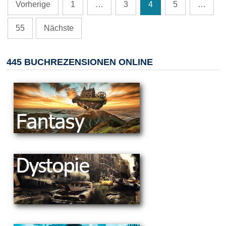
Seitennummerierung
Vorherige
1
…
3
4
5
…
der
Beiträge
55
Nächste
445 BUCHREZENSIONEN ONLINE