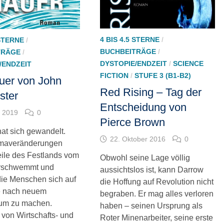
4 BIS 4.5 STERNE
/
 STERNE
/
BUCHBEITRÄGE
/
TRÄGE
/
DYSTOPIE/ENDZEIT
/
SCIENCE
/ENDZEIT
FICTION
/
STUFE 3 (B1-B2)
uer von John
Red Rising – Tag der
ster
Entscheidung von
l 2019
0
Pierce Brown
hat sich gewandelt.
22. Oktober 2016
0
imaveränderungen
ile des Festlands vom
Obwohl seine Lage völlig
rschwemmt und
aussichtslos ist, kann Darrow
ie Menschen sich auf
die Hoffung auf Revolution nicht
e nach neuem
begraben. Er mag alles verloren
um zu machen.
haben – seinen Ursprung als
von Wirtschafts- und
Roter Minenarbeiter, seine erste