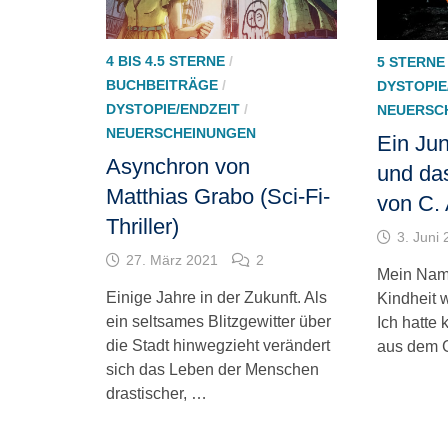
4 BIS 4.5 STERNE
/
5 STERNE
BUCHBEITRÄGE
/
DYSTOPIE
DYSTOPIE/ENDZEIT
/
NEUERSC
NEUERSCHEINUNGEN
Ein Ju
Asynchron von
und da
Matthias Grabo (Sci-Fi-
von C. 
Thriller)
3. Juni
27. März 2021
2
Mein Name
Einige Jahre in der Zukunft. Als
Kindheit 
ein seltsames Blitzgewitter über
Ich hatte 
die Stadt hinwegzieht verändert
aus dem G
sich das Leben der Menschen
drastischer, …