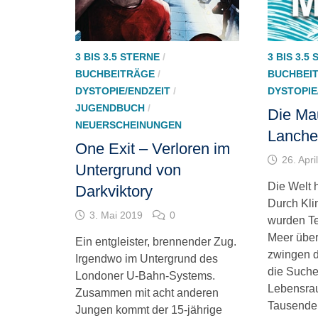
3 BIS 3.5 STERNE
/
3 BIS 3.5
BUCHBEITRÄGE
/
BUCHBEI
DYSTOPIE/ENDZEIT
/
DYSTOPIE
JUGENDBUCH
/
Die Ma
NEUERSCHEINUNGEN
Lanche
One Exit – Verloren im
26. Apri
Untergrund von
Die Welt 
Darkviktory
Durch Kl
3. Mai 2019
0
wurden Te
Meer übe
Ein entgleister, brennender Zug.
zwingen d
Irgendwo im Untergrund des
die Such
Londoner U-Bahn-Systems.
Lebensra
Zusammen mit acht anderen
Tausende 
Jungen kommt der 15-jährige