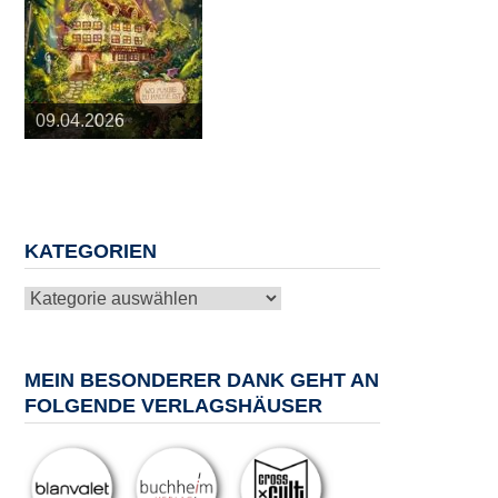
25.03.2026
09.04.2026
20.05.2026
10.06.2026
13.08.2026
KATEGORIEN
Kategorien
MEIN BESONDERER DANK GEHT AN
FOLGENDE VERLAGSHÄUSER