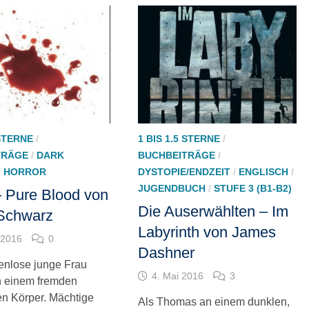
 STERNE
/
1 BIS 1.5 STERNE
/
TRÄGE
/
DARK
BUCHBEITRÄGE
/
/
HORROR
DYSTOPIE/ENDZEIT
/
ENGLISCH
/
JUGENDBUCH
/
STUFE 3 (B1-B2)
 Pure Blood von
Die Auserwählten – Im
Schwarz
Labyrinth von James
 2016
0
Dashner
nlose junge Frau
4. Mai 2016
3
n einem fremden
n Körper. Mächtige
Als Thomas an einem dunklen,