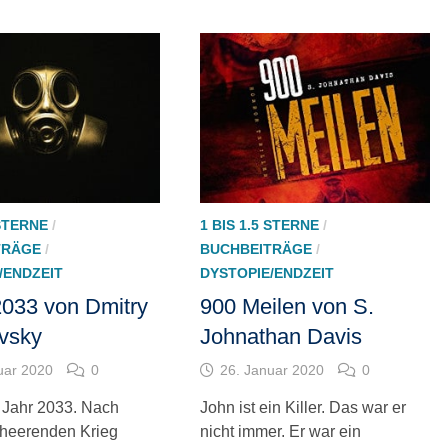
 STERNE
/
1 BIS 1.5 STERNE
/
TRÄGE
/
BUCHBEITRÄGE
/
/ENDZEIT
DYSTOPIE/ENDZEIT
2033 von Dmitry
900 Meilen von S.
vsky
Johnathan Davis
uar 2020
0
26. Januar 2020
0
s Jahr 2033. Nach
John ist ein Killer. Das war er
heerenden Krieg
nicht immer. Er war ein