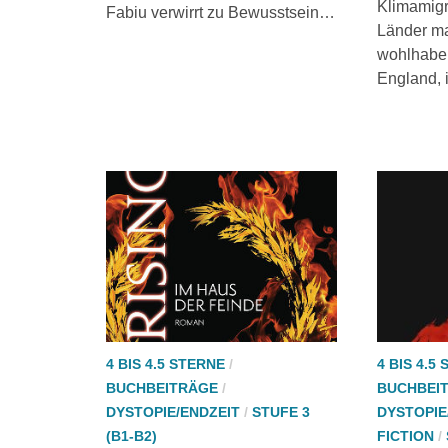
Klimamigr
Fabiu verwirrt zu Bewusstsein…
Länder ma
wohlhabe
England, 
4 BIS 4.5 STERNE
/
4 BIS 4.5
BUCHBEITRÄGE
/
BUCHBEI
DYSTOPIE/ENDZEIT
/
STUFE 3
DYSTOPIE
(B1-B2)
FICTION
/