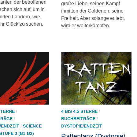
anten der betroffenen
große Liebe, seinen Kampf
chen sich auf, um in
inmitten der Goldenen, seine
nden Ländern, wie
Freiheit. Aber solange er lebt,
ihr Glück zu suchen.
wird er weiterkämpfen.
 STERNE
/
4 BIS 4.5 STERNE
/
TRÄGE
/
BUCHBEITRÄGE
/
/ENDZEIT
/
SCIENCE
DYSTOPIE/ENDZEIT
STUFE 3 (B1-B2)
Rattentanz (Dystopie)