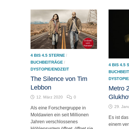
4 BIS 4.5 STERNE
/
BUCHBEITRÄGE
/
4 BIS 4.5
DYSTOPIE/ENDZEIT
BUCHBEI
The Silence von Tim
DYSTOPIE
Lebbon
Metro 
Glukho
12. März 2020
0
29. Jan
Als eine Forschergruppe in
Moldawien ein seit Millionen
Es ist da
Jahren verschlossenes
einem ver
Höhlensystem öffnet, öffnet sie