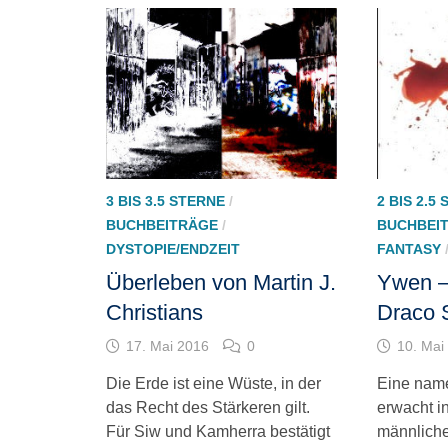
3 BIS 3.5 STERNE
/
2 BIS 2.5
BUCHBEITRÄGE
/
BUCHBEI
DYSTOPIE/ENDZEIT
FANTASY
Überleben von Martin J.
Ywen –
Christians
Draco 
17. Mai 2016
0
10. Mai
Die Erde ist eine Wüste, in der
Eine name
das Recht des Stärkeren gilt.
erwacht i
Für Siw und Kamherra bestätigt
männliche