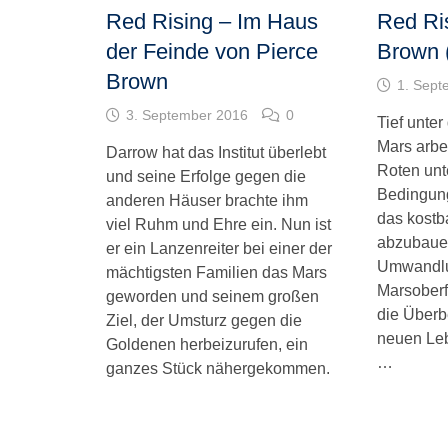
Red Rising – Im Haus
Red Ri
der Feinde von Pierce
Brown (
Brown
1. Sept
3. September 2016
0
Tief unter
Mars arbe
Darrow hat das Institut überlebt
Roten unt
und seine Erfolge gegen die
Bedingun
anderen Häuser brachte ihm
das kostb
viel Ruhm und Ehre ein. Nun ist
abzubauen
er ein Lanzenreiter bei einer der
Umwandlu
mächtigsten Familien das Mars
Marsoberf
geworden und seinem großen
die Überb
Ziel, der Umsturz gegen die
neuen Le
Goldenen herbeizurufen, ein
…
ganzes Stück nähergekommen.