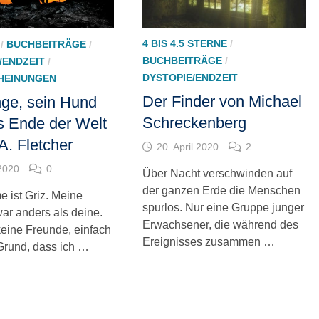
4 BIS 4.5 STERNE
/
/
BUCHBEITRÄGE
/
BUCHBEITRÄGE
/
/ENDZEIT
/
DYSTOPIE/ENDZEIT
HEINUNGEN
Der Finder von Michael
nge, sein Hund
Schreckenberg
s Ende der Welt
A. Fletcher
20. April 2020
2
 2020
0
Über Nacht verschwinden auf
der ganzen Erde die Menschen
 ist Griz. Meine
spurlos. Nur eine Gruppe junger
war anders als deine.
Erwachsener, die während des
keine Freunde, einfach
Ereignisses zusammen …
rund, dass ich …