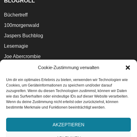
BLOGROLL
Büchertreff
100morgenwald
Jaspers Buchblog
Lesemagie
Joe Abercrombie
Books and Phobia
Cookie-Zustimmung verwalten
Bibliophilara
Um dir ein optimales Erlebnis zu bieten, verwenden wir Technologien wie
Cookies, um Geräteinformationen zu speichern und/oder darauf
Goldsboro Books (London)
zuzugreifen. Wenn du diesen Technologien zustimmst, können wir Daten
wie das Surfverhalten oder eindeutige IDs auf dieser Website verarbeiten.
Wenn du deine Zustimmung nicht erteilst oder zurückziehst, können
bestimmte Merkmale und Funktionen beeinträchtigt werden.
Datenschutzvereinbarungen
EU-Cookie-Richtlinie
AKZEPTIEREN
Impressum