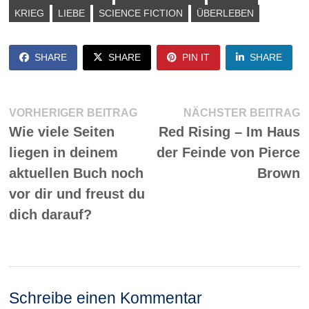
KRIEG
LIEBE
SCIENCE FICTION
ÜBERLEBEN
SHARE
SHARE
PIN IT
SHARE
Beitragsnavigation
Vorheriger
N
VORHERIGER BEITRAG
NÄCHSTER BEITRAG
Beitrag:
Be
Wie viele Seiten
Red Rising – Im Haus
liegen in deinem
der Feinde von Pierce
aktuellen Buch noch
Brown
vor dir und freust du
dich darauf?
Schreibe einen Kommentar