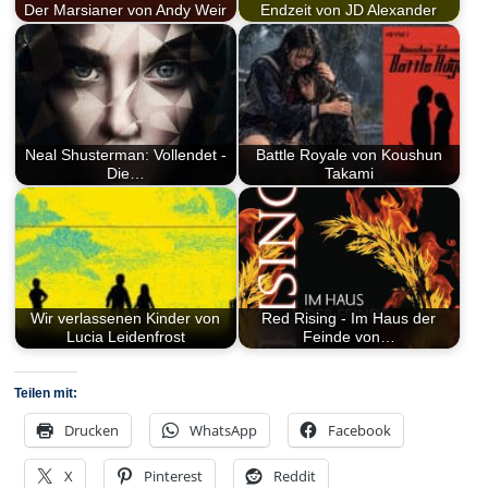
Der Marsianer von Andy Weir
Endzeit von JD Alexander
Neal Shusterman: Vollendet -
Battle Royale von Koushun
Die…
Takami
Wir verlassenen Kinder von
Red Rising - Im Haus der
Lucia Leidenfrost
Feinde von…
Teilen mit:
Drucken
WhatsApp
Facebook
X
Pinterest
Reddit