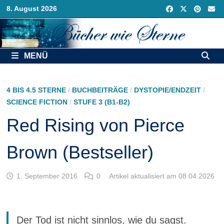
Zurück
8. August 2026
zum
Inhalt
MENÜ
4 BIS 4.5 STERNE
/
BUCHBEITRÄGE
/
DYSTOPIE/ENDZEIT
/
SCIENCE FICTION
/
STUFE 3 (B1-B2)
Red Rising von Pierce
Brown (Bestseller)
1. September 2016
0
Artikel aktualisiert am 08.04.2026
Der Tod ist nicht sinnlos, wie du sagst.