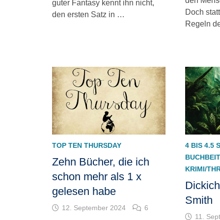
den Mensc
guter Fantasy kennt ihn nicht,
Doch statt
den ersten Satz in …
Regeln d
TOP TEN THURSDAY
4 BIS 4.5
BUCHBEI
Zehn Bücher, die ich
KRIMI/TH
schon mehr als 1 x
Dickich
gelesen habe
Smith
12. September 2024
6
11. Sep