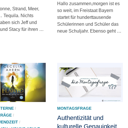
Hallo zusammen,morgen ist es
onne, Strand, Meer,
so weit, im Freistaat Bayern
 Tequila. Nichts
startet für hunderttausende
aben sich Jeff und
Schülerinnen und Schüler das
 und Stacy für ihren …
neue Schuljahr. Ebenso geht …
 STERNE
/
MONTAGSFRAGE
TRÄGE
/
Authentizität und
/ENDZEIT
/
kulturelle Genauigkeit