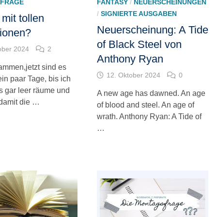
FRAGE
FANTASY
/
NEUERSCHEINUNGEN
/
SIGNIERTE AUSGABEN
mit tollen
Neuerscheinung: A Tide
ationen?
of Black Steel von
ober 2024
2
Anthony Ryan
ammen,jetzt sind es
12. Oktober 2024
0
in paar Tage, bis ich
 gar leer räume und
A new age has dawned. An age
 damit die …
of blood and steel. An age of
wrath. Anthony Ryan: A Tide of
…