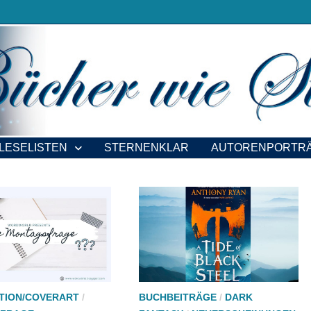
LESELISTEN
STERNENKLAR
AUTORENPORTR
TION/COVERART
/
BUCHBEITRÄGE
/
DARK