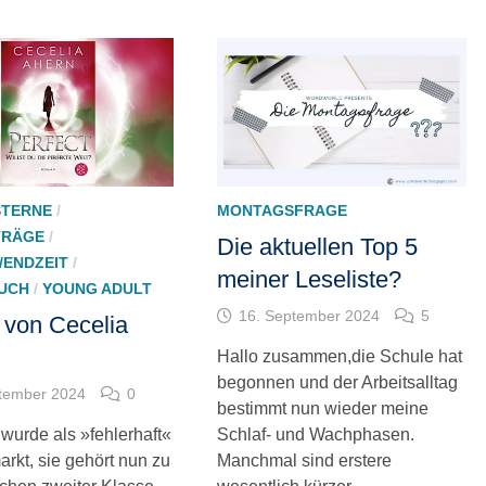
 STERNE
/
MONTAGSFRAGE
TRÄGE
/
Die aktuellen Top 5
/ENDZEIT
/
meiner Leseliste?
UCH
/
YOUNG ADULT
16. September 2024
5
 von Cecelia
Hallo zusammen,die Schule hat
begonnen und der Arbeitsalltag
tember 2024
0
bestimmt nun wieder meine
 wurde als »fehlerhaft«
Schlaf- und Wachphasen.
rkt, sie gehört nun zu
Manchmal sind erstere