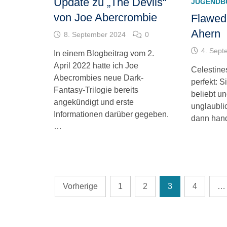
Update zu „The Devils“
JUGENDB
von Joe Abercrombie
Flawed
Ahern
8. September 2024
0
4. Sept
In einem Blogbeitrag vom 2.
April 2022 hatte ich Joe
Celestine
Abecrombies neue Dark-
perfekt: S
Fantasy-Trilogie bereits
beliebt un
angekündigt und erste
unglaubl
Informationen darüber gegeben.
dann hand
…
Seitennummerierung
Vorherige
1
2
3
4
…
der
Beiträge