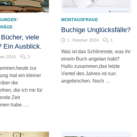
GUNGEN
/
MONTAGSFRAGE
TRÄGE
Buchige Unglücksfälle?
Bücher, viele
1. Oktober 2024
1
 Ein Ausblick.
Was ist das Schlimmste, was ihr
ber 2024
2
einem Buch angetan habt?
Hallo zusammen,das letzte
sammen,heute zur
Viertel des Jahres ist nun
ng mal ein kleiner
angebrochen. Noch …
 über die
hen, die ich mir für
ende Zeit
men habe. …