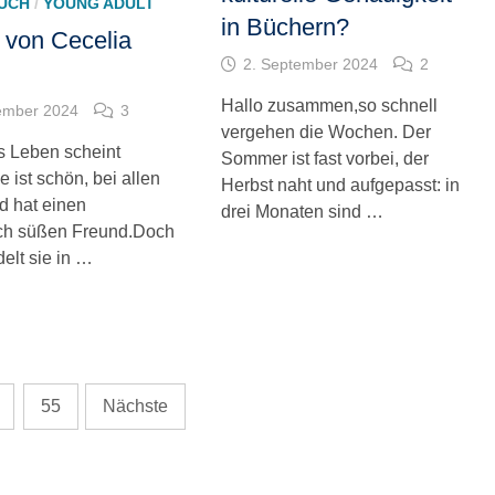
UCH
/
YOUNG ADULT
in Büchern?
 von Cecelia
2. September 2024
2
Hallo zusammen,so schnell
ember 2024
3
vergehen die Wochen. Der
s Leben scheint
Sommer ist fast vorbei, der
ie ist schön, bei allen
Herbst naht und aufgepasst: in
d hat einen
drei Monaten sind …
ich süßen Freund.Doch
elt sie in …
55
Nächste