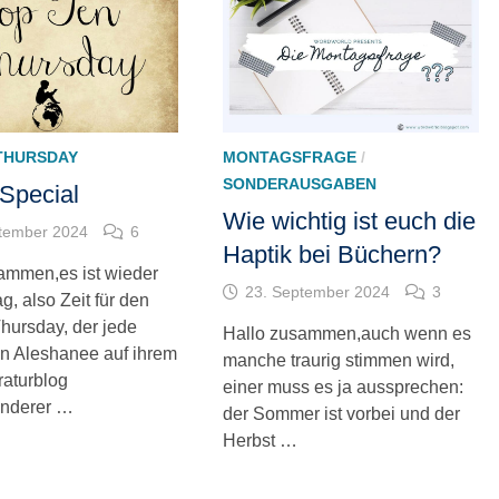
THURSDAY
MONTAGSFRAGE
/
SONDERAUSGABEN
Special
Wie wichtig ist euch die
tember 2024
6
Haptik bei Büchern?
ammen,es ist wieder
23. September 2024
3
, also Zeit für den
hursday, der jede
Hallo zusammen,auch wenn es
n Aleshanee auf ihrem
manche traurig stimmen wird,
eraturblog
einer muss es ja aussprechen:
nderer …
der Sommer ist vorbei und der
Herbst …