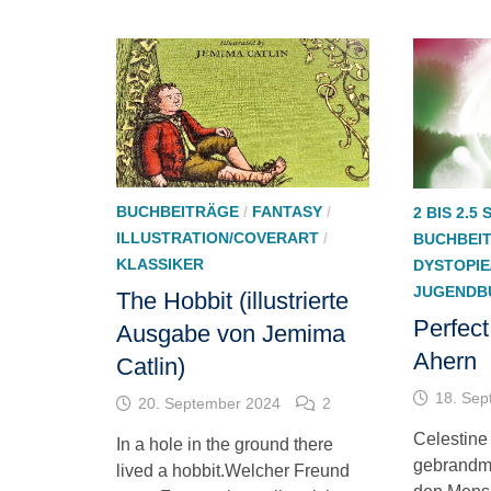
BUCHBEITRÄGE
/
FANTASY
/
2 BIS 2.5
ILLUSTRATION/COVERART
/
BUCHBEI
KLASSIKER
DYSTOPIE
JUGENDB
The Hobbit (illustrierte
Perfect
Ausgabe von Jemima
Ahern
Catlin)
18. Sep
20. September 2024
2
Celestine
In a hole in the ground there
gebrandma
lived a hobbit.Welcher Freund