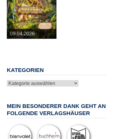
25.03.2026
09.04.2026
20.05.2026
10.06.2026
13.08.2026
KATEGORIEN
Kategorien
MEIN BESONDERER DANK GEHT AN
FOLGENDE VERLAGSHÄUSER