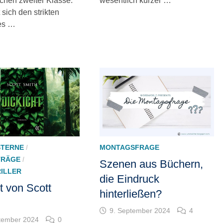
hen zweiter Klasse.
wesentlich kürzer …
 sich den strikten
es …
 STERNE
/
MONTAGSFRAGE
TRÄGE
/
Szenen aus Büchern,
RILLER
die Eindruck
t von Scott
hinterließen?
9. September 2024
4
tember 2024
0