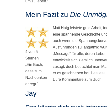
um zu leben.“
Mein Fazit zu
Die Unmögl
Matt Haig leistete gute Arbeit, 
eine spannende Geschichte und 
auch wenn die Spannungskurve 
Ausführungen zu langatmig wur
4 von 5
„Message“ für alle, deren Leben
Sternen
entwickelt sich ziemlich unerwart
„Ein Buch,
zusagt, doch betrachtet man Mat
dass zum
er es geschrieben hat. Lest es 
Nachdenken
Eure Kommentare zum Buch.
anregt.“
Jay