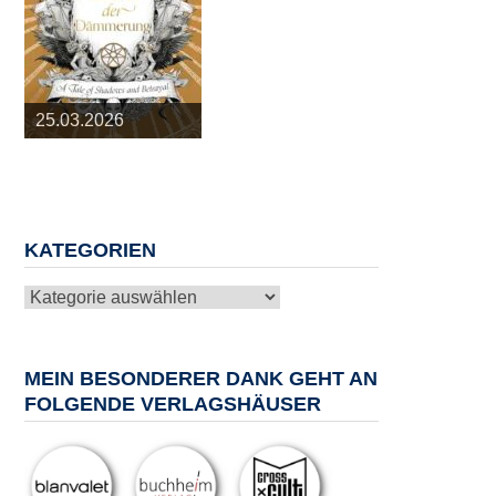
25.03.2026
09.04.2026
20.05.2026
10.06.2026
13.08.2026
KATEGORIEN
Kategorien
MEIN BESONDERER DANK GEHT AN
FOLGENDE VERLAGSHÄUSER