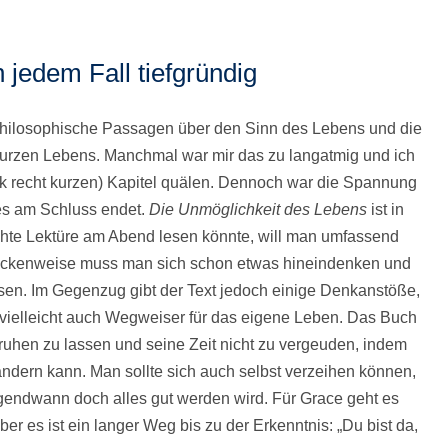
 jedem Fall tiefgründig
 philosophische Passagen über den Sinn des Lebens und die
urzen Lebens. Manchmal war mir das zu langatmig und ich
k recht kurzen) Kapitel quälen. Dennoch war die Spannung
 es am Schluss endet.
Die Unmöglichkeit des Lebens
ist in
chte Lektüre am Abend lesen könnte, will man umfassend
reckenweise muss man sich schon etwas hineindenken und
esen. Im Gegenzug gibt der Text jedoch einige Denkanstöße,
 vielleicht auch Wegweiser für das eigene Leben. Das Buch
 ruhen zu lassen und seine Zeit nicht zu vergeuden, indem
ndern kann. Man sollte sich auch selbst verzeihen können,
gendwann doch alles gut werden wird. Für Grace geht es
Aber es ist ein langer Weg bis zu der Erkenntnis: „Du bist da,