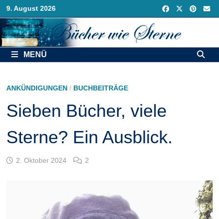
Zurück
9. August 2026
zum
Inhalt
MENÜ
ANKÜNDIGUNGEN
/
BUCHBEITRÄGE
Sieben Bücher, viele
Sterne? Ein Ausblick.
2. Oktober 2024
2