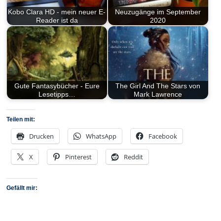
Kobo Clara HD - mein neuer E-
Neuzugänge im September
Reader ist da
2020
Gute Fantasybücher - Eure
The Girl And The Stars von
Lesetipps…
Mark Lawrence
Teilen mit:
Drucken
WhatsApp
Facebook
X
Pinterest
Reddit
Gefällt mir: