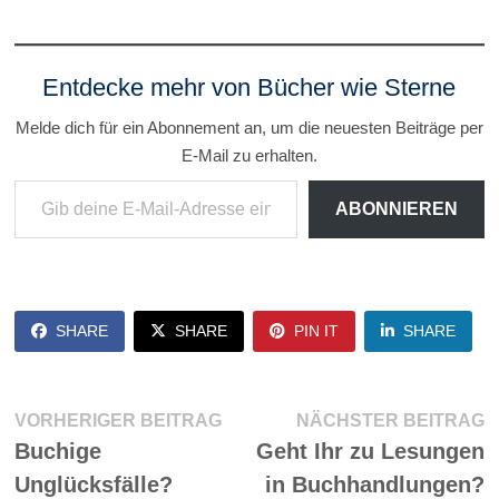
Entdecke mehr von Bücher wie Sterne
Melde dich für ein Abonnement an, um die neuesten Beiträge per
E-Mail zu erhalten.
Gib deine E-Mail-Adresse ein ...
ABONNIEREN
SHARE
SHARE
PIN IT
SHARE
Beitragsnavigation
Vorheriger
N
VORHERIGER BEITRAG
NÄCHSTER BEITRAG
Beitrag:
Be
Buchige
Geht Ihr zu Lesungen
Unglücksfälle?
in Buchhandlungen?