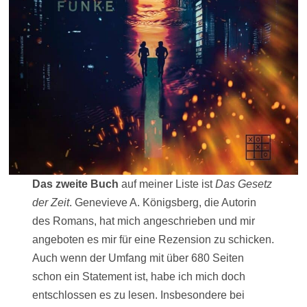
Das zweite Buch
auf meiner Liste ist
Das Gesetz
der Zeit
. Genevieve A. Königsberg, die Autorin
des Romans, hat mich angeschrieben und mir
angeboten es mir für eine Rezension zu schicken.
Auch wenn der Umfang mit über 680 Seiten
schon ein Statement ist, habe ich mich doch
entschlossen es zu lesen. Insbesondere bei