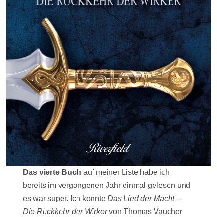
Das vierte Buch
auf meiner Liste habe ich
bereits im vergangenen Jahr einmal gelesen und
es war super. Ich konnte
Das Lied der Macht –
Die Rückkehr der Wirker
von Thomas Vaucher