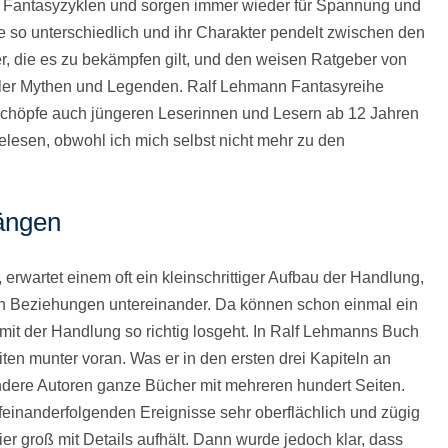
en Fantasyzyklen und sorgen immer wieder für Spannung und
 so unterschiedlich und ihr Charakter pendelt zwischen den
r, die es zu bekämpfen gilt, und den weisen Ratgeber von
oller Mythen und Legenden. Ralf Lehmann Fantasyreihe
schöpfe auch jüngeren Leserinnen und Lesern ab 12 Jahren
elesen, obwohl ich mich selbst nicht mehr zu den
ängen
rwartet einem oft ein kleinschrittiger Aufbau der Handlung,
ren Beziehungen untereinander. Da können schon einmal ein
it der Handlung so richtig losgeht. In Ralf Lehmanns Buch
iten munter voran. Was er in den ersten drei Kapiteln an
dere Autoren ganze Bücher mit mehreren hundert Seiten.
aufeinanderfolgenden Ereignisse sehr oberflächlich und zügig
er groß mit Details aufhält. Dann wurde jedoch klar, dass