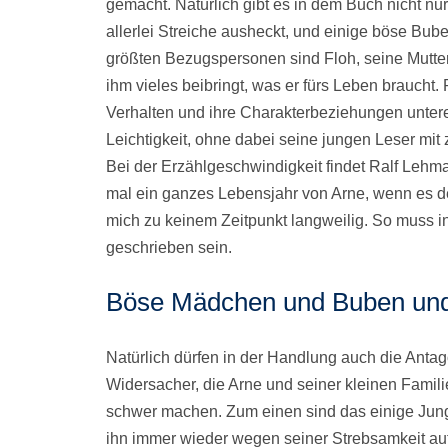
gemacht. Natürlich gibt es in dem Buch nicht nu
allerlei Streiche ausheckt, und einige böse Bu
größten Bezugspersonen sind Floh, seine Mutter, 
ihm vieles beibringt, was er fürs Leben braucht.
Verhalten und ihre Charakterbeziehungen unterei
Leichtigkeit, ohne dabei seine jungen Leser mi
Bei der Erzählgeschwindigkeit findet Ralf Lehm
mal ein ganzes Lebensjahr von Arne, wenn es dem
mich zu keinem Zeitpunkt langweilig. So muss 
geschrieben sein.
Böse Mädchen und Buben und
Natürlich dürfen in der Handlung auch die Antago
Widersacher, die Arne und seiner kleinen Famil
schwer machen. Zum einen sind das einige Jungs
ihn immer wieder wegen seiner Strebsamkeit auf