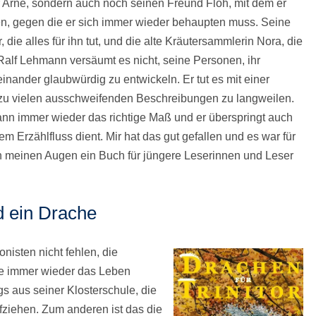
r Arne, sondern auch noch seinen Freund Floh, mit dem er
ben, gegen die er sich immer wieder behaupten muss. Seine
die alles für ihn tut, und die alte Kräutersammlerin Nora, die
 Ralf Lehmann versäumt es nicht, seine Personen, ihr
nander glaubwürdig zu entwickeln. Er tut es mit einer
t zu vielen ausschweifenden Beschreibungen zu langweilen.
ann immer wieder das richtige Maß und er überspringt auch
 Erzählfluss dient. Mir hat das gut gefallen und es war für
in meinen Augen ein Buch für jüngere Leserinnen und Leser
 ein Drache
nisten nicht fehlen, die
ie immer wieder das Leben
 aus seiner Klosterschule, die
ziehen. Zum anderen ist das die