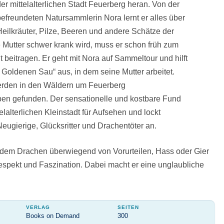
er mittelalterlichen Stadt Feuerberg heran. Von der
befreundeten Natursammlerin Nora lernt er alles über
Heilkräuter, Pilze, Beeren und andere Schätze der
e Mutter schwer krank wird, muss er schon früh zum
 beitragen. Er geht mit Nora auf Sammeltour und hilft
 Goldenen Sau“ aus, in dem seine Mutter arbeitet.
erden in den Wäldern um Feuerberg
n gefunden. Der sensationelle und kostbare Fund
telalterlichen Kleinstadt für Aufsehen und lockt
ugierige, Glücksritter und Drachentöter an.
em Drachen überwiegend von Vorurteilen, Hass oder Gier
 Respekt und Faszination. Dabei macht er eine unglaubliche
VERLAG
SEITEN
Books on Demand
300