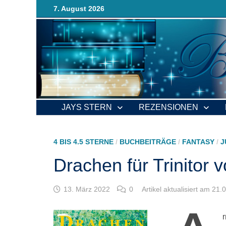
Zurück
7. August 2026
zum
Inhalt
JAYS STERN
REZENSIONEN
4 BIS 4.5 STERNE
/
BUCHBEITRÄGE
/
FANTASY
/
J
Drachen für Trinitor
13. März 2022
0
Artikel aktualisiert am 21