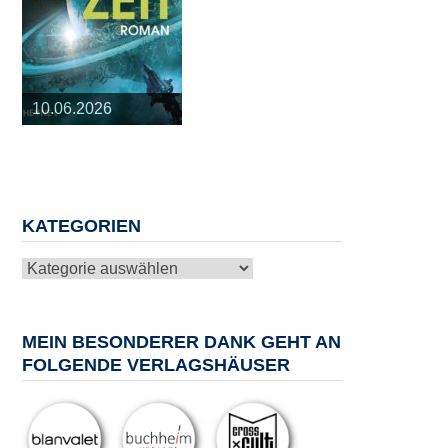
25.03.2026
09.04.2026
20.05.2026
10.06.2026
13.08.2026
KATEGORIEN
Kategorien
MEIN BESONDERER DANK GEHT AN
FOLGENDE VERLAGSHÄUSER