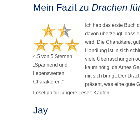
Mein Fazit zu
Drachen für
Ich hab das erste Buch 
davon überzeugt, dass e
wird. Die Charaktere, gu
Handlung ist in sich schl
4.5 von 5 Sternen
viele Überraschungen o
„Spannend und
kaum nötig, da Arnes Ge
liebenswerten
mit sich bringt. Der Drac
Charakteren.“
präsent, was eine gute G
Lesetipp für jüngere Leser: Kaufen!
Jay