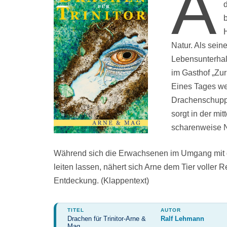
A
d
Natur. Als sein
Lebensunterhalt
im Gasthof „Zur
Eines Tages w
Drachenschuppe
sorgt in der mit
scharenweise Ne
Während sich die Erwachsenen im Umgang mit d
leiten lassen, nähert sich Arne dem Tier voller
Entdeckung. (Klappentext)
TITEL
AUTOR
Drachen für Trinitor-Arne &
Ralf Lehmann
Mag