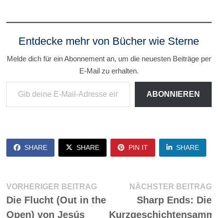
Entdecke mehr von Bücher wie Sterne
Melde dich für ein Abonnement an, um die neuesten Beiträge per
E-Mail zu erhalten.
Gib deine E-Mail-Adresse ein ...
ABONNIEREN
SHARE
SHARE
PIN IT
SHARE
Beitragsnavigation
Vorheriger
N
VORHERIGER BEITRAG
NÄCHSTER BEITRAG
Beitrag:
Be
Die Flucht (Out in the
Sharp Ends: Die
Open) von Jesús
Kurzgeschichtensamm