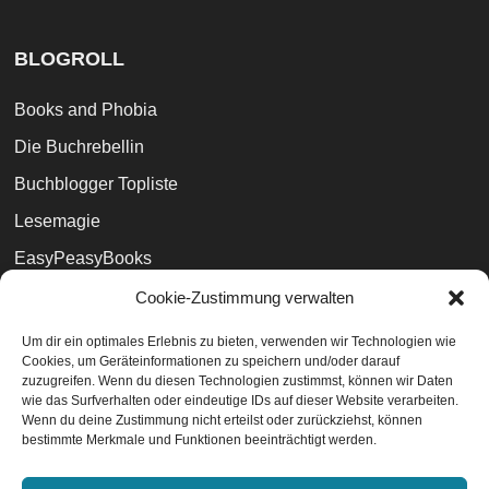
BLOGROLL
Books and Phobia
Die Buchrebellin
Buchblogger Topliste
Lesemagie
EasyPeasyBooks
Magali Villeneuve (Künstlerin)
Cookie-Zustimmung verwalten
Der Büchernarr
Um dir ein optimales Erlebnis zu bieten, verwenden wir Technologien wie
Cookies, um Geräteinformationen zu speichern und/oder darauf
Büchertreff
zuzugreifen. Wenn du diesen Technologien zustimmst, können wir Daten
wie das Surfverhalten oder eindeutige IDs auf dieser Website verarbeiten.
Wenn du deine Zustimmung nicht erteilst oder zurückziehst, können
bestimmte Merkmale und Funktionen beeinträchtigt werden.
Datenschutzvereinbarungen
EU-Cookie-Richtlinie