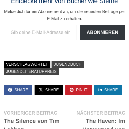
Entdecke mehr von Bücher wie Sterne
Melde dich für ein Abonnement an, um die neuesten Beiträge per
E-Mail zu erhalten.
Gib deine E-Mail-Adresse ein ...
ABONNIEREN
VERSCHLAGWORTET
JUGENDBUCH
JUGENDLITERATURPREIS
SHARE
SHARE
PIN IT
SHARE
Beitragsnavigation
Vorheriger
N
VORHERIGER BEITRAG
NÄCHSTER BEITRAG
Beitrag:
Be
The Silence von Tim
The Haven: Im