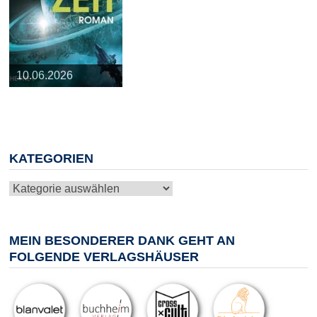
25.03.2026
09.04.2026
20.05.2026
10.06.2026
13.08.2026
KATEGORIEN
Kategorien
MEIN BESONDERER DANK GEHT AN
FOLGENDE VERLAGSHÄUSER