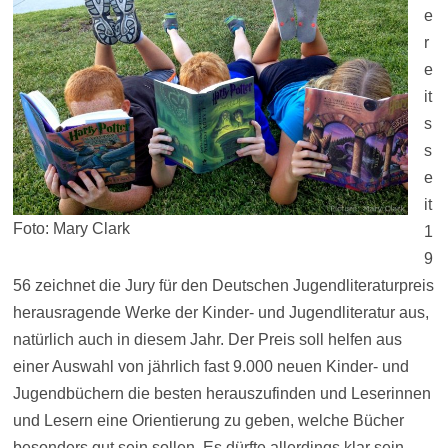
e
r
e
it
s
s
e
it
Foto: Mary Clark
1
9
56 zeichnet die Jury für den Deutschen Jugendliteraturpreis
herausragende Werke der Kinder- und Jugendliteratur aus,
natürlich auch in diesem Jahr. Der Preis soll helfen aus
einer Auswahl von jährlich fast 9.000 neuen Kinder- und
Jugendbüchern die besten herauszufinden und Leserinnen
und Lesern eine Orientierung zu geben, welche Bücher
besonders gut sein sollen. Es dürfte allerdings klar sein,