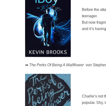
Before the att
teenager.
But now fragm
and it’s havin
➡
The Perks Of Being A Wallflower
von Stephe
Charlie’s not 
popular. Shy, i