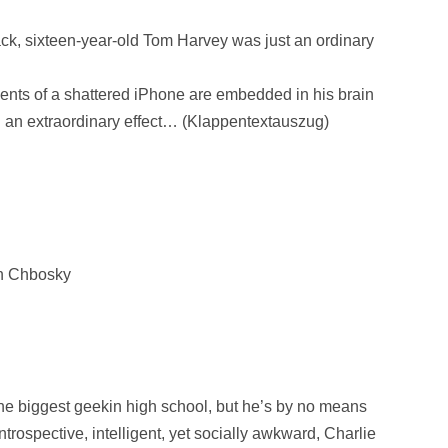
ack, sixteen-year-old Tom Harvey was just an ordinary
ents of a shattered iPhone are embedded in his brain
g an extraordinary effect… (Klappentextauszug)
n Chbosky
the biggest geekin high school, but he’s by no means
ntrospective, intelligent, yet socially awkward, Charlie