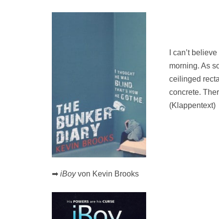
I can’t believe 
morning. As s
ceilinged rect
concrete. Ther
(Klappentext)
➡
iBoy
von Kevin Brooks