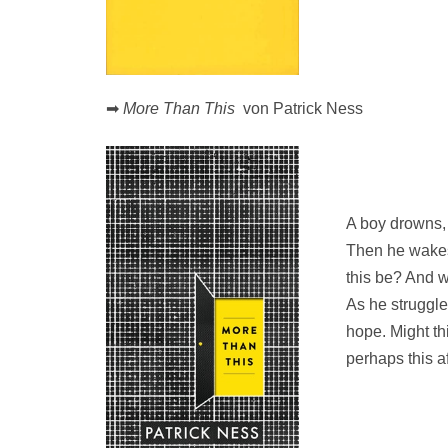
➡
More Than This
von Patrick Ness
A boy drowns, 
Then he wakes,
this be? And w
As he struggle
hope. Might thi
perhaps this af