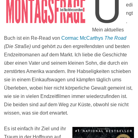
U
edi
ngt
.
Mein aktuelles
Buch ist ein Re-Read von
Cormac McCarthys
The Road
(Die Straße)
und gehört zu den ergreifendsten und besten
Endzeitromanen auf dem Markt. Ich liebe die Geschichte
über einen Vater und seinem kleinen Sohn, die durch ein
zerstörtes Amerika wandern. Ihre Habseligkeiten schieben
sie in einem Einkaufswagen und kämpfen täglich ums
Überleben, wobei hier nicht körperliche Gewalt gemeint ist,
wie sie in vielen Endzeitfilmen immer wiederzufinden ist.
Die beiden sind auf dem Weg zur Küste, obwohl sie nicht
wissen, was sie dort erwartet.
Es ist einfach ihr Ziel und ihr
Traum in der Hoffnung auf