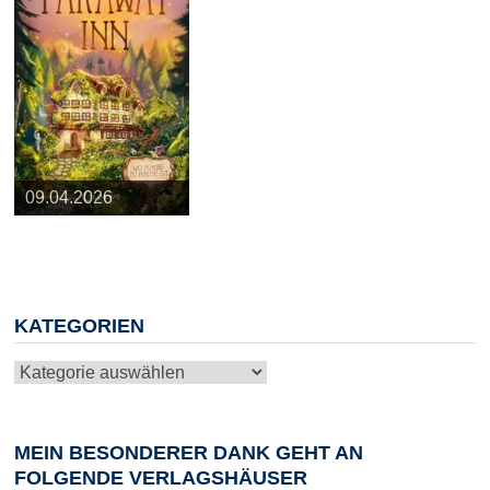
25.03.2026
09.04.2026
20.05.2026
10.06.2026
13.08.2026
KATEGORIEN
Kategorien
MEIN BESONDERER DANK GEHT AN
FOLGENDE VERLAGSHÄUSER