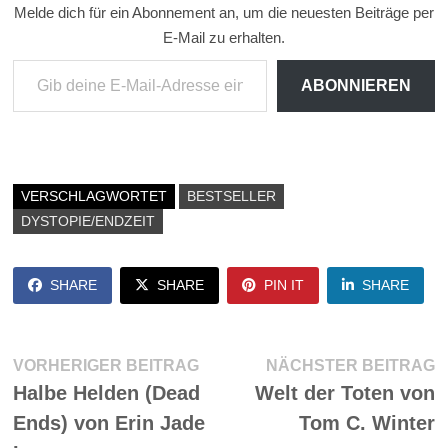
Melde dich für ein Abonnement an, um die neuesten Beiträge per
E-Mail zu erhalten.
Gib deine E-Mail-Adresse ein ...
ABONNIEREN
VERSCHLAGWORTET
BESTSELLER
DYSTOPIE/ENDZEIT
SHARE
SHARE
PIN IT
SHARE
Beitragsnavigation
Vorheriger
N
VORHERIGER BEITRAG
NÄCHSTER BEITRAG
Beitrag:
Be
Halbe Helden (Dead
Welt der Toten von
Ends) von Erin Jade
Tom C. Winter