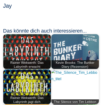
Jay
Das könnte dich auch interessieren...
Rainer Wekwerth: Das
Kevin Brooks: The Bunker
Labyrinth erwacht
Diary (Rezension)
Rainer Wekwerth: Das
Labyrinth jagt dich
The Silence von Tim Lebbon