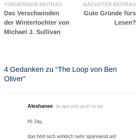
Beitragsnavigation
Vorheriger
N
VORHERIGER BEITRAG
NÄCHSTER BEITRAG
Beitrag:
Be
Das Verschwinden
Gute Gründe fürs
der Wintertochter von
Lesen?
Michael J. Sullivan
4 Gedanken zu “
The Loop von Ben
Oliver
”
sagt:
Aleshanee
26. April 2022 um 07:34 Uhr
Hi Jay,
das hört sich wirklich sehr spannend an!