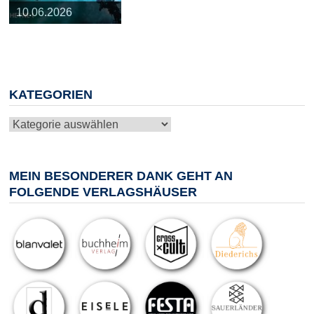
25.03.2026
09.04.2026
20.05.2026
10.06.2026
13.08.2026
KATEGORIEN
Kategorien
MEIN BESONDERER DANK GEHT AN
FOLGENDE VERLAGSHÄUSER