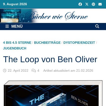
Zurück
9. August 2026
zum
Inhalt
MENÜ
4 BIS 4.5 STERNE
/
BUCHBEITRÄGE
/
DYSTOPIE/ENDZEIT
/
JUGENDBUCH
The Loop von Ben Oliver
22. April 2022
4
Artikel aktualisiert am 21.02.2026