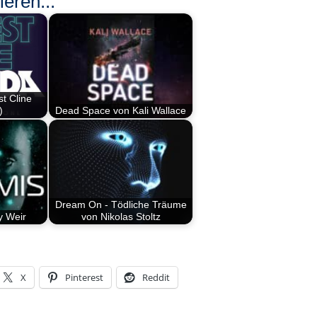
eren...
t Cline
)
Dead Space von Kali Wallace
Dream On - Tödliche Träume
y Weir
von Nikolas Stoltz
X
Pinterest
Reddit