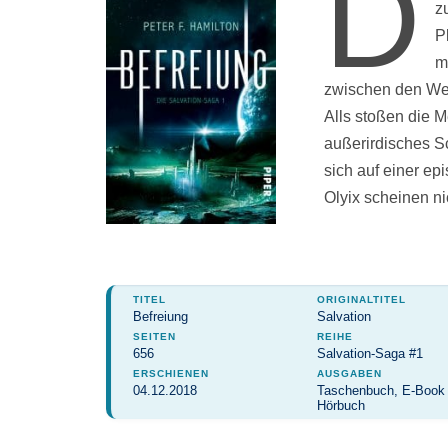
D
z
P
m
zwischen den Wel
Alls stoßen die 
außerirdisches Sc
sich auf einer ep
Olyix scheinen ni
TITEL
ORIGINALTITEL
Befreiung
Salvation
SEITEN
REIHE
656
Salvation-Saga #1
ERSCHIENEN
AUSGABEN
04.12.2018
Taschenbuch, E-Book 
Hörbuch