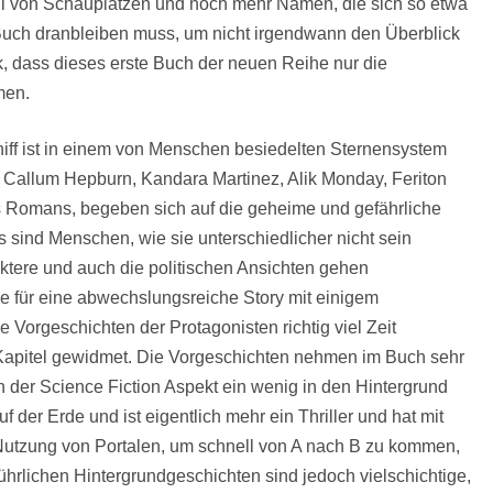
zahl von Schauplätzen und noch mehr Namen, die sich so etwa
Buch dranbleiben muss, um nicht irgendwann den Überblick
k, dass dieses erste Buch der neuen Reihe nur die
men.
chiff ist in einem von Menschen besiedelten Sternensystem
r, Callum Hepburn, Kandara Martinez, Alik Monday, Feriton
 Romans, begeben sich auf die geheime und gefährliche
 sind Menschen, wie sie unterschiedlicher nicht sein
ktere und auch die politischen Ansichten gehen
e für eine abwechslungsreiche Story mit einigem
die Vorgeschichten der Protagonisten richtig viel Zeit
Kapitel gewidmet. Die Vorgeschichten nehmen im Buch sehr
der Science Fiction Aspekt ein wenig in den Hintergrund
uf der Erde und ist eigentlich mehr ein Thriller und hat mit
Nutzung von Portalen, um schnell von A nach B zu kommen,
führlichen Hintergrundgeschichten sind jedoch vielschichtige,