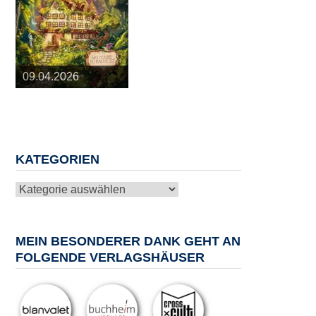
25.03.2026
09.04.2026
20.05.2026
10.06.2026
13.08.2026
KATEGORIEN
Kategorien
MEIN BESONDERER DANK GEHT AN
FOLGENDE VERLAGSHÄUSER