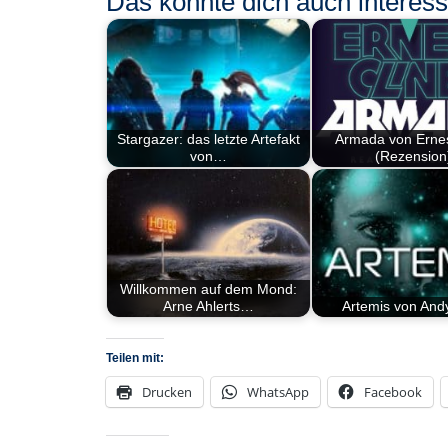
Das könnte dich auch interessi
Stargazer: das letzte Artefakt
Armada von Ernes
von…
(Rezension
Willkommen auf dem Mond:
Arne Ahlerts…
Artemis von And
Teilen mit:
Drucken
WhatsApp
Facebook