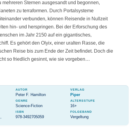
u mehreren Sternen ausgesandt und begonnen,
laneten zu terraformen. Durch Portalsysteme
iteinander verbunden, können Reisende in Nullzeit
ten hin- und herspringen. Bei der Erforschung des
Menschen im Jahr 2150 auf ein gigantisches,
hiff. Es gehört den Olyix, einer uralten Rasse, die
ischen Reise bis zum Ende der Zeit befindet. Doch die
cht so friedlich gesinnt, wie sie vorgeben…
AUTOR
VERLAG
Peter F. Hamilton
Piper
GENRE
ALTERSSTUFE
Science-Fiction
16+
ISBN
FOLGEBAND
,
978-3492705059
Vergeltung