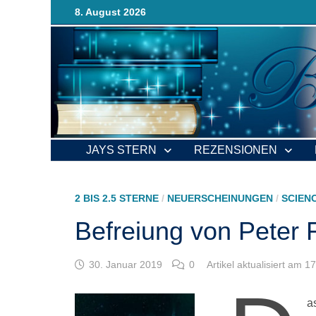
Zurück
8. August 2026
zum
Inhalt
JAYS STERN
REZENSIONEN
2 BIS 2.5 STERNE
/
NEUERSCHEINUNGEN
/
SCIEN
Befreiung von Peter 
30. Januar 2019
0
Artikel aktualisiert am 
a