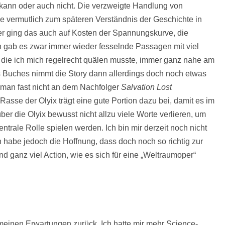
 kann oder auch nicht. Die verzweigte Handlung von
die vermutlich zum späteren Verständnis der Geschichte in
r ging das auch auf Kosten der Spannungskurve, die
h gab es zwar immer wieder fesselnde Passagen mit viel
h die ich mich regelrecht quälen musste, immer ganz nahe am
es Buches nimmt die Story dann allerdings doch noch etwas
r man fast nicht an dem Nachfolger
Salvation Lost
asse der Olyix trägt eine gute Portion dazu bei, damit es im
 über die Olyix bewusst nicht allzu viele Worte verlieren, um
 zentrale Rolle spielen werden. Ich bin mir derzeit noch nicht
h habe jedoch die Hoffnung, dass doch noch so richtig zur
 ganz viel Action, wie es sich für eine „Weltraumoper“
meinen Erwartungen zurück. Ich hatte mir mehr Science-