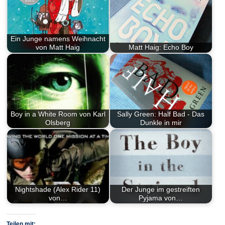
Ein Junge namens Weihnacht
von Matt Haig
Matt Haig: Echo Boy
Boy in a White Room von Karl
Sally Green: Half Bad - Das
Olsberg
Dunkle in mir
Nightshade (Alex Rider 11)
Der Junge im gestreiften
von…
Pyjama von…
Teilen mit: