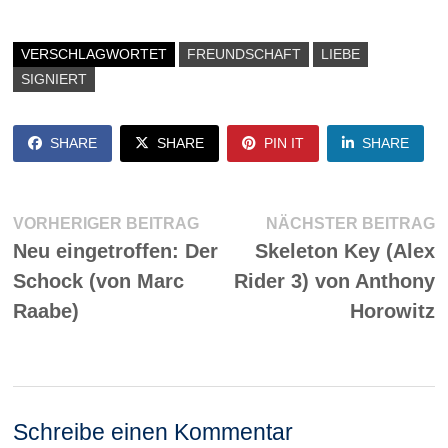
VERSCHLAGWORTET
FREUNDSCHAFT
LIEBE
SIGNIERT
SHARE
SHARE
PIN IT
SHARE
Beitragsnavigation
Vorheriger
N
VORHERIGER BEITRAG
NÄCHSTER BEITRAG
Beitrag:
Be
Neu eingetroffen: Der
Skeleton Key (Alex
Schock (von Marc
Rider 3) von Anthony
Raabe)
Horowitz
Schreibe einen Kommentar