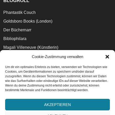
BLOGROLL
Phantastik Couch
Goldsboro Books (London)
Der Büchernarr
Bibliophilara
Magali Villeneuve (Künstlerin)
Peter V. Brett
Cookie-Zustimmung verwalten
Joe Abercrombie
Um dir ein optimales Erlebnis zu bieten, verwenden wir Technologien wie
Cookies, um Geräteinformationen zu speichern und/oder darauf
Zeilenauslese
zuzugreifen. Wenn du diesen Technologien zustimmst, können wir Daten
wie das Surfverhalten oder eindeutige IDs auf dieser Website verarbeiten.
Wenn du deine Zustimmung nicht erteilst oder zurückziehst, können
bestimmte Merkmale und Funktionen beeinträchtigt werden.
Datenschutzvereinbarungen
EU-Cookie-Richtlinie
AKZEPTIEREN
Impressum