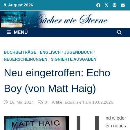
Zurück
8. August 2026
zum
Inhalt
MENÜ
BUCHBEITRÄGE
/
ENGLISCH
/
JUGENDBUCH
/
NEUERSCHEINUNGEN
/
SIGNIERTE AUSGABEN
Neu eingetroffen: Echo
Boy (von Matt Haig)
16. Mai 2014
0
Artikel aktualisiert am 19.02.2026
U
nd wieder
ein neues