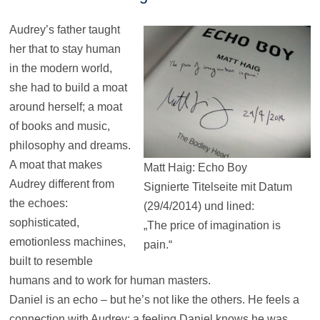
Audrey’s father taught
her that to stay human
in the modern world,
she had to build a moat
around herself; a moat
of books and music,
philosophy and dreams.
A moat that makes
Matt Haig: Echo Boy
Audrey different from
Signierte Titelseite mit Datum
the echoes:
(29/4/2014) und lined:
sophisticated,
„The price of imagination is
emotionless machines,
pain.“
built to resemble
humans and to work for human masters.
Daniel is an echo – but he’s not like the others. He feels a
connection with Audrey; a feeling Daniel knows he was