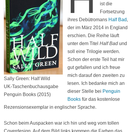
ist die
Fortsetzung
ihres Debütromans
Half Bad
,
der im März 2014 in England
erschien. Die Reihe läuft
unter dem Titel
Half Bad
und
soll eine Trilogie werden.
Schon der erste Teil hat mir
gut gefallen und ich freue
mich darauf den zweiten zu
Sally Green: Half Wild
lesen. Ich bedanke mich an
UK-Taschenbuchausgabe
dieser Stelle bei
Penguin
Penguin Books (2015)
Books
für das kostenlose
Rezensionsexemplar in englischer Sprache.
Schon beim Auspacken war ich hin und weg vom tollen
Coverdesign. Auf dem Bild links kommen die Farben das