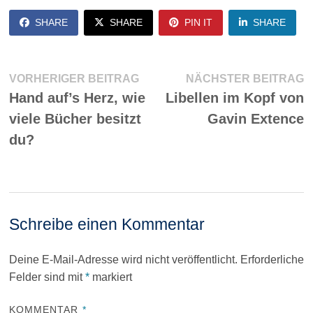
SHARE
SHARE
PIN IT
SHARE
Beitragsnavigation
Vorheriger
N
VORHERIGER BEITRAG
NÄCHSTER BEITRAG
Beitrag:
Be
Hand auf’s Herz, wie
Libellen im Kopf von
viele Bücher besitzt
Gavin Extence
du?
Schreibe einen Kommentar
Deine E-Mail-Adresse wird nicht veröffentlicht.
Erforderliche
Felder sind mit
*
markiert
KOMMENTAR
*