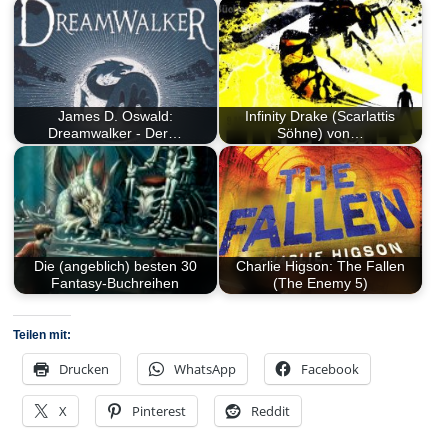
James D. Oswald:
Infinity Drake (Scarlattis
Dreamwalker - Der…
Söhne) von…
Die (angeblich) besten 30
Charlie Higson: The Fallen
Fantasy-Buchreihen
(The Enemy 5)
Teilen mit:
Drucken
WhatsApp
Facebook
X
Pinterest
Reddit