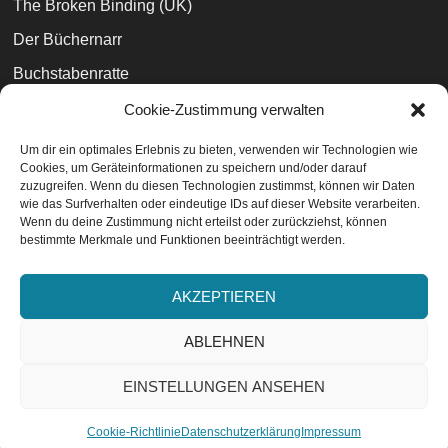
The Broken Binding (UK)
Der Büchernarr
Buchstabenratte
Zeilenauslese
Cookie-Zustimmung verwalten
Grim Oak Press (USA)
Um dir ein optimales Erlebnis zu bieten, verwenden wir Technologien wie
Cookies, um Geräteinformationen zu speichern und/oder darauf
Büchertreff
zuzugreifen. Wenn du diesen Technologien zustimmst, können wir Daten
wie das Surfverhalten oder eindeutige IDs auf dieser Website verarbeiten.
Wenn du deine Zustimmung nicht erteilst oder zurückziehst, können
bestimmte Merkmale und Funktionen beeinträchtigt werden.
Datenschutzvereinbarungen
EU-Cookie-Richtlinie
AKZEPTIEREN
Impressum
ABLEHNEN
EINSTELLUNGEN ANSEHEN
ABONNIEREN
V2.3 - © 2014-2026 Bücher wie Sterne. Literaturblog.
Cookie-Richtlinie
Datenschutzerklärung
Impressum