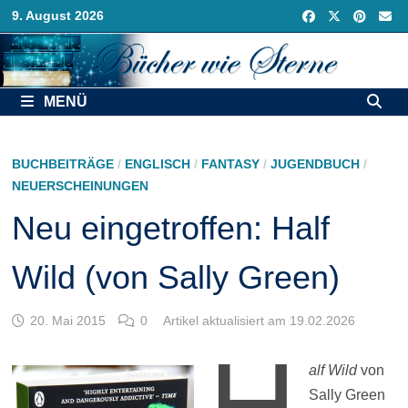
Zurück
9. August 2026
zum
Inhalt
MENÜ
BUCHBEITRÄGE
/
ENGLISCH
/
FANTASY
/
JUGENDBUCH
/
NEUERSCHEINUNGEN
Neu eingetroffen: Half
Wild (von Sally Green)
20. Mai 2015
0
Artikel aktualisiert am 19.02.2026
H
alf Wild
von
Sally Green