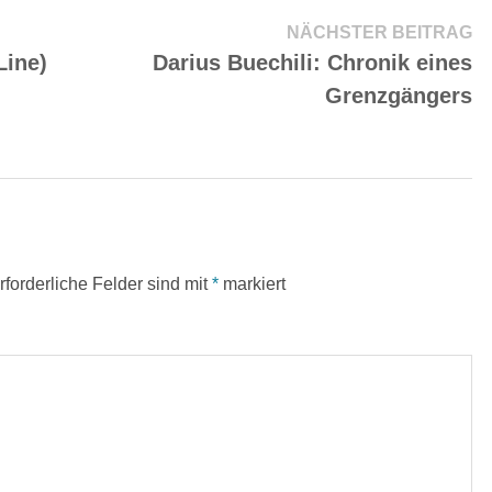
Nä
NÄCHSTER BEITRAG
Be
Line)
Darius Buechili: Chronik eines
Grenzgängers
rforderliche Felder sind mit
*
markiert