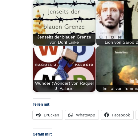
Jenseits der blauen Grenze
von Dorit Linke
Lion von Saroo B
Wunder (Wonder) von Raquel
J. Palacio
Im Tal von Tommi
Teilen mit:
Drucken
WhatsApp
Facebook
Gefällt mir: