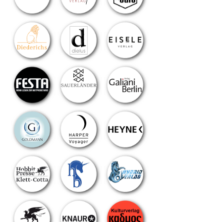
chster
itrag: