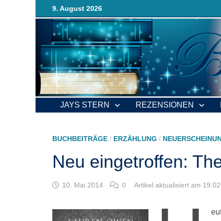
Zurück
9. August 2026
zum
Inhalt
JAYS STERN
REZENSIONEN
BUCHBEITRÄGE
/
ERZÄHLUNG
/
NEUERSCHEINU
Neu eingetroffen: Th
10. Mai 2014
0
Artikel aktualisiert am 19.0
eu