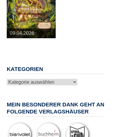
25.03.2026
09.04.2026
20.05.2026
10.06.2026
13.08.2026
KATEGORIEN
Kategorien
MEIN BESONDERER DANK GEHT AN
FOLGENDE VERLAGSHÄUSER