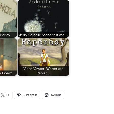
rierley
Jerry Spinelli: Asche fällt wie…
Vince Vawter: Wörter auf
e Goerz
Papier…
X
Pinterest
Reddit