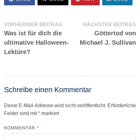
Beitragsnavigation
Vorheriger
N
VORHERIGER BEITRAG
NÄCHSTER BEITRAG
Beitrag:
Be
Was ist für dich die
Göttertod von
ultimative Halloween-
Michael J. Sullivan
Lektüre?
Schreibe einen Kommentar
Deine E-Mail-Adresse wird nicht veröffentlicht.
Erforderliche
Felder sind mit
*
markiert
KOMMENTAR
*