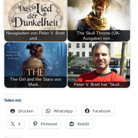
Neuigkeiten von Peter V. Brett
The Skull Throne (UK-
und…
Ausgabe) von…
The Girl and the Stars von
Mark…
Peter V. Brett hat "Skull…
Teilen mit:
Drucken
WhatsApp
Facebook
X
Pinterest
Reddit