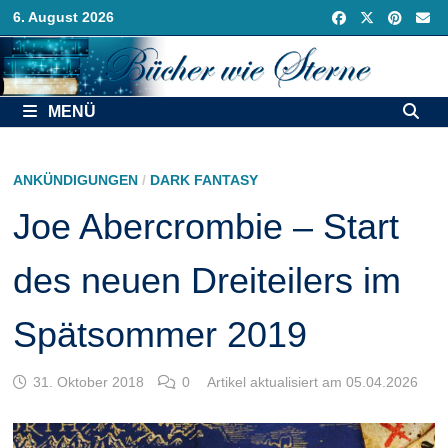
Zurück
6. August 2026
zum
Inhalt
MENÜ
ANKÜNDIGUNGEN
/
DARK FANTASY
Joe Abercrombie – Start
des neuen Dreiteilers im
Spätsommer 2019
31. Oktober 2018
0
Artikel aktualisiert am 05.04.2026