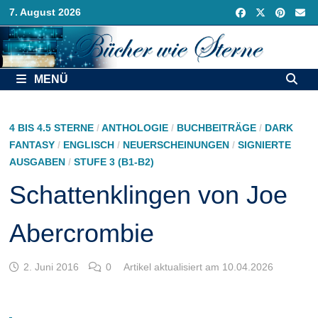
Zurück
7. August 2026
zum
Inhalt
MENÜ
4 BIS 4.5 STERNE
/
ANTHOLOGIE
/
BUCHBEITRÄGE
/
DARK
FANTASY
/
ENGLISCH
/
NEUERSCHEINUNGEN
/
SIGNIERTE
AUSGABEN
/
STUFE 3 (B1-B2)
Schattenklingen von Joe
Abercrombie
2. Juni 2016
0
Artikel aktualisiert am 10.04.2026