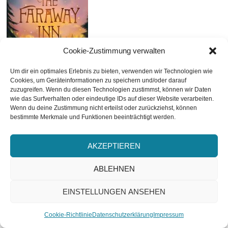
Cookie-Zustimmung verwalten
Um dir ein optimales Erlebnis zu bieten, verwenden wir Technologien wie
Cookies, um Geräteinformationen zu speichern und/oder darauf
zuzugreifen. Wenn du diesen Technologien zustimmst, können wir Daten
wie das Surfverhalten oder eindeutige IDs auf dieser Website verarbeiten.
25.03.2026
09.04.2026
20.05.2026
10.06.2026
13.08.2026
Wenn du deine Zustimmung nicht erteilst oder zurückziehst, können
bestimmte Merkmale und Funktionen beeinträchtigt werden.
AKZEPTIEREN
KATEGORIEN
ABLEHNEN
Kategorien
EINSTELLUNGEN ANSEHEN
ABONNIEREN
Cookie-Richtlinie
Datenschutzerklärung
Impressum
MEIN BESONDERER DANK GEHT AN