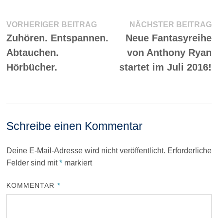
Beitragsnavigation
Vorheriger
N
VORHERIGER BEITRAG
NÄCHSTER BEITRAG
Beitrag:
Be
Zuhören. Entspannen.
Neue Fantasyreihe
Abtauchen.
von Anthony Ryan
Hörbücher.
startet im Juli 2016!
Schreibe einen Kommentar
Deine E-Mail-Adresse wird nicht veröffentlicht.
Erforderliche
Felder sind mit
*
markiert
KOMMENTAR
*