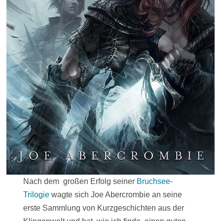
Nach dem großen Erfolg seiner
Bruchsee-
Trilogie
wagte sich Joe Abercrombie an seine
erste Sammlung von Kurzgeschichten aus der