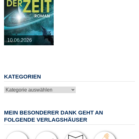
25.03.2026
09.04.2026
20.05.2026
10.06.2026
13.08.2026
KATEGORIEN
Kategorien
MEIN BESONDERER DANK GEHT AN
FOLGENDE VERLAGSHÄUSER