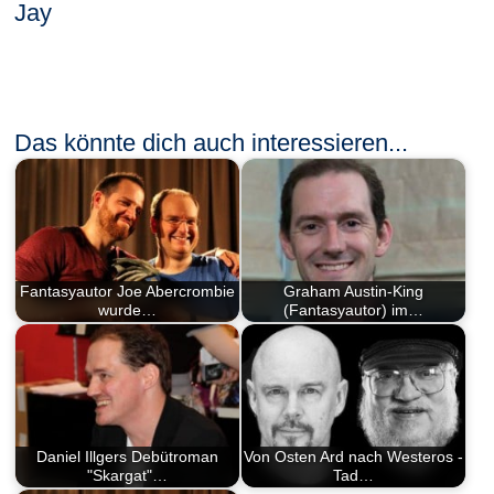
Jay
Das könnte dich auch interessieren...
Fantasyautor Joe Abercrombie
Graham Austin-King
wurde…
(Fantasyautor) im…
Daniel Illgers Debütroman
Von Osten Ard nach Westeros -
"Skargat"…
Tad…