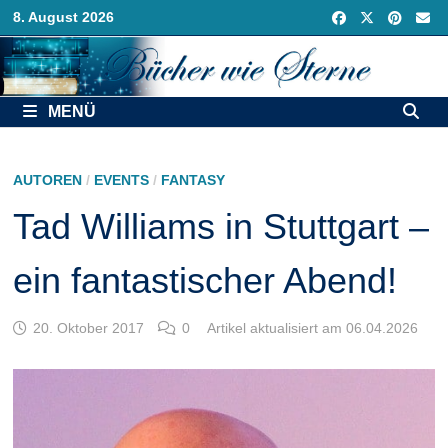
Zurück
8. August 2026
zum
Inhalt
MENÜ
AUTOREN
/
EVENTS
/
FANTASY
Tad Williams in Stuttgart –
ein fantastischer Abend!
20. Oktober 2017
0
Artikel aktualisiert am 06.04.2026