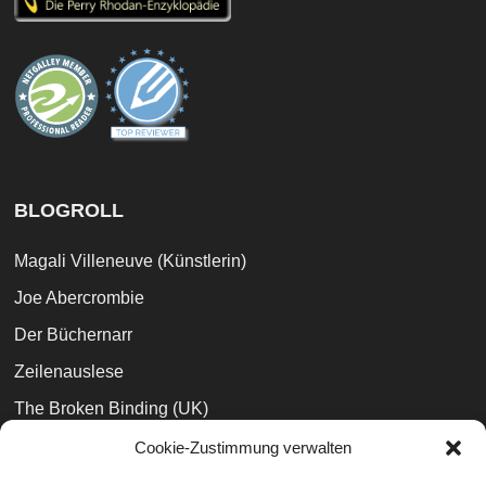
BLOGROLL
Magali Villeneuve (Künstlerin)
Joe Abercrombie
Der Büchernarr
Zeilenauslese
The Broken Binding (UK)
Jaspers Buchblog
Cookie-Zustimmung verwalten
Marc Simonetti (Künstler)