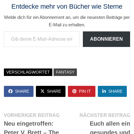
Entdecke mehr von Bücher wie Sterne
Melde dich für ein Abonnement an, um die neuesten Beiträge per
E-Mail zu erhalten.
Gib deine E-Mail-Adresse ein ...
ABONNIEREN
VERSCHLAGWORTET
FANTASY
SHARE
SHARE
PIN IT
SHARE
Beitragsnavigation
Vorheriger
N
VORHERIGER BEITRAG
NÄCHSTER BEITRAG
Beitrag:
Be
Neu eingetroffen:
Euch allen ein
Peter V. Brett – The
gesundes und