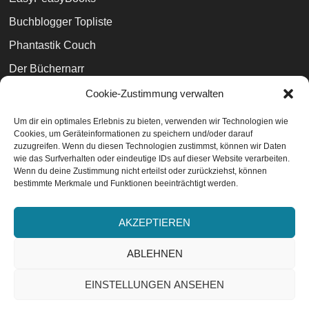
Buchblogger Topliste
Phantastik Couch
Der Büchernarr
Books and Phobia
Cookie-Zustimmung verwalten
Büchertreff
Um dir ein optimales Erlebnis zu bieten, verwenden wir Technologien wie
Cookies, um Geräteinformationen zu speichern und/oder darauf
Weltenwanderer
zuzugreifen. Wenn du diesen Technologien zustimmst, können wir Daten
wie das Surfverhalten oder eindeutige IDs auf dieser Website verarbeiten.
Wenn du deine Zustimmung nicht erteilst oder zurückziehst, können
bestimmte Merkmale und Funktionen beeinträchtigt werden.
Datenschutzvereinbarungen
EU-Cookie-Richtlinie
AKZEPTIEREN
Impressum
ABLEHNEN
EINSTELLUNGEN ANSEHEN
ABONNIEREN