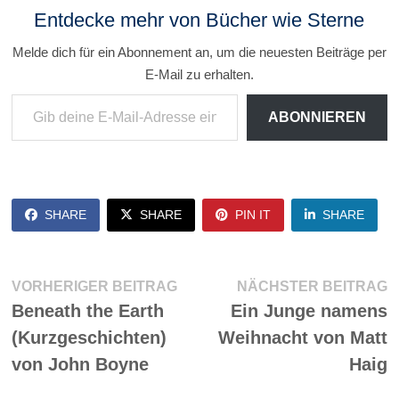
Entdecke mehr von Bücher wie Sterne
Melde dich für ein Abonnement an, um die neuesten Beiträge per
E-Mail zu erhalten.
Gib deine E-Mail-Adresse ein ...
ABONNIEREN
SHARE
SHARE
PIN IT
SHARE
Beitragsnavigation
Vorheriger
N
VORHERIGER BEITRAG
NÄCHSTER BEITRAG
Beitrag:
Be
Beneath the Earth
Ein Junge namens
(Kurzgeschichten)
Weihnacht von Matt
von John Boyne
Haig