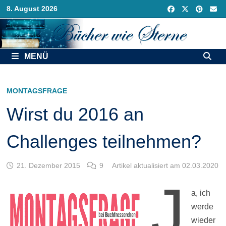
Zurück
8. August 2026
zum
Inhalt
MENÜ
MONTAGSFRAGE
Wirst du 2016 an
Challenges teilnehmen?
21. Dezember 2015
9
Artikel aktualisiert am 02.03.2020
J
a, ich
werde
wieder