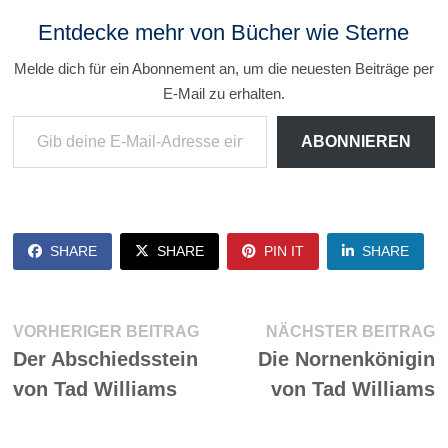
Entdecke mehr von Bücher wie Sterne
Melde dich für ein Abonnement an, um die neuesten Beiträge per
E-Mail zu erhalten.
Gib deine E-Mail-Adresse ein ...
ABONNIEREN
SHARE
SHARE
PIN IT
SHARE
Beitragsnavigation
Vorheriger
N
VORHERIGER BEITRAG
NÄCHSTER BEITRAG
Beitrag:
Be
Der Abschiedsstein
Die Nornenkönigin
von Tad Williams
von Tad Williams