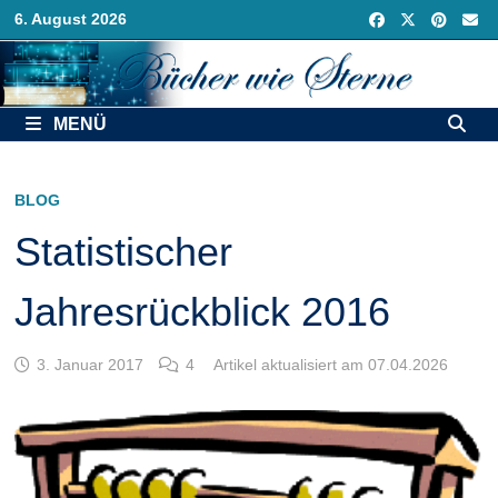
Zurück
6. August 2026
zum
Inhalt
MENÜ
BLOG
Statistischer
Jahresrückblick 2016
3. Januar 2017
4
Artikel aktualisiert am 07.04.2026