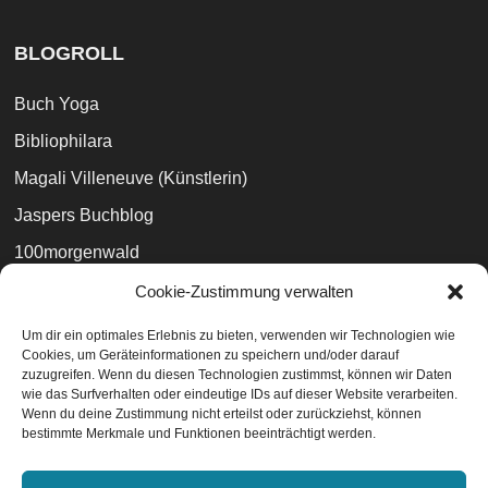
BLOGROLL
Buch Yoga
Bibliophilara
Magali Villeneuve (Künstlerin)
Jaspers Buchblog
100morgenwald
Peter V. Brett
Cookie-Zustimmung verwalten
Marc Simonetti (Künstler)
Um dir ein optimales Erlebnis zu bieten, verwenden wir Technologien wie
Cookies, um Geräteinformationen zu speichern und/oder darauf
The Broken Binding (UK)
zuzugreifen. Wenn du diesen Technologien zustimmst, können wir Daten
wie das Surfverhalten oder eindeutige IDs auf dieser Website verarbeiten.
Wenn du deine Zustimmung nicht erteilst oder zurückziehst, können
bestimmte Merkmale und Funktionen beeinträchtigt werden.
Datenschutzvereinbarungen
EU-Cookie-Richtlinie