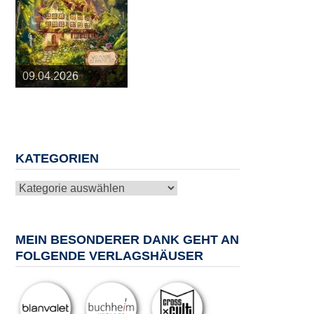
25.03.2026
09.04.2026
20.05.2026
10.06.2026
13.08.2026
KATEGORIEN
Kategorien
MEIN BESONDERER DANK GEHT AN
FOLGENDE VERLAGSHÄUSER