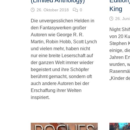
(Limited Anthology)
Edition
King
26. Oktober 2018
0
26. Jun
Die unvergesslichen Helden in
den Fantasywerken großer
Night Shi
Autoren wie George R. R.
von 20 Ku
Martin, Robin Hobb, Scott Lynch
Stephen K
und vielen mehr, haben nicht
einige, di
nur eine breite Leserschaft auf
Jahren Erf
der ganzen Welt immer wieder
wurden, w
begeistert und ihre Schöpfer
Rasenmäh
berühmt gemacht, sondern oft
„Kinder d
auch andere Autoren bei der
Erschaffung ihrer Welten
inspiriert.