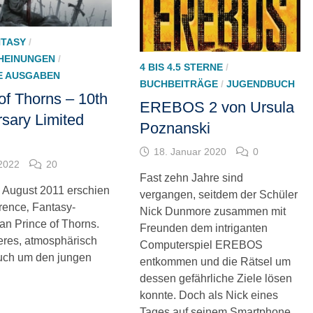
NTASY
/
HEINUNGEN
/
4 BIS 4.5 STERNE
/
E AUSGABEN
BUCHBEITRÄGE
/
JUGENDBUCH
of Thorns – 10th
EREBOS 2 von Ursula
sary Limited
Poznanski
18. Januar 2020
0
 2022
20
Fast zehn Jahre sind
m August 2011 erschien
vergangen, seitdem der Schüler
ence‚ Fantasy-
Nick Dunmore zusammen mit
n Prince of Thorns.
Freunden dem intriganten
eres, atmosphärisch
Computerspiel EREBOS
uch um den jungen
entkommen und die Rätsel um
dessen gefährliche Ziele lösen
konnte. Doch als Nick eines
Tages auf seinem Smartphone