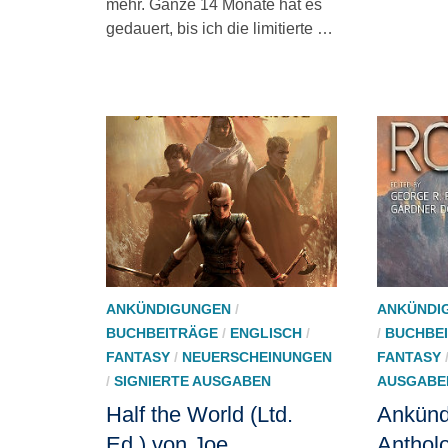
mehr. Ganze 14 Monate hat es
gedauert, bis ich die limitierte …
ANKÜNDIGUNGEN
/
ANKÜNDI
BUCHBEITRÄGE
/
ENGLISCH
/
/
BUCHBE
FANTASY
/
NEUERSCHEINUNGEN
FANTASY
/
SIGNIERTE AUSGABEN
AUSGABE
Half the World (Ltd.
Ankünd
Ed.) von Joe
Antholo