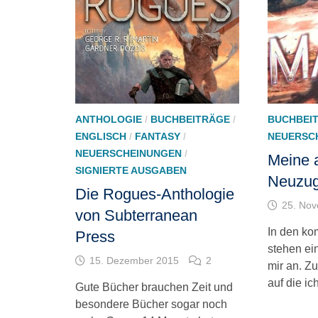
ANTHOLOGIE
/
BUCHBEITRÄGE
/
BUCHBEI
ENGLISCH
/
FANTASY
/
NEUERSC
NEUERSCHEINUNGEN
/
Meine a
SIGNIERTE AUSGABEN
Neuzu
Die Rogues-Anthologie
25. No
von Subterranean
In den k
Press
stehen ei
15. Dezember 2015
2
mir an. Zu
auf die ic
Gute Bücher brauchen Zeit und
besondere Bücher sogar noch