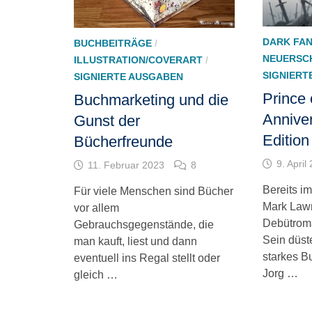
DARK FA
BUCHBEITRÄGE
/
NEUERSC
ILLUSTRATION/COVERART
/
SIGNIERT
SIGNIERTE AUSGABEN
Prince 
Buchmarketing und die
Anniver
Gunst der
Edition
Bücherfreunde
9. April
11. Februar 2023
8
Bereits i
Für viele Menschen sind Bücher
Mark Lawr
vor allem
Debütroma
Gebrauchsgegenstände, die
Sein düst
man kauft, liest und dann
starkes B
eventuell ins Regal stellt oder
Jorg …
gleich …