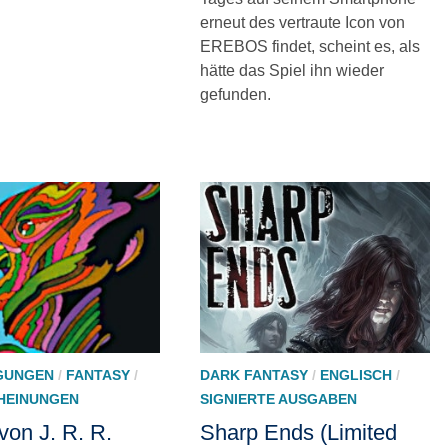
erneut des vertraute Icon von
EREBOS findet, scheint es, als
hätte das Spiel ihn wieder
gefunden.
GUNGEN
/
FANTASY
/
DARK FANTASY
/
ENGLISCH
/
HEINUNGEN
SIGNIERTE AUSGABEN
von J. R. R.
Sharp Ends (Limited