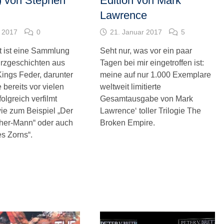
) von Stephen
Edition von Mark
Lawrence
i 2017
0
21. Januar 2017
5
ft ist eine Sammlung
Seht nur, was vor ein paar
rzgeschichten aus
Tagen bei mir eingetroffen ist:
ings Feder, darunter
meine auf nur 1.000 Exemplare
e bereits vor vielen
weltweit limitierte
olgreich verfilmt
Gesamtausgabe von Mark
ie zum Beispiel „Der
Lawrence‘ toller Trilogie The
er-Mann“ oder auch
Broken Empire.
es Zorns“.