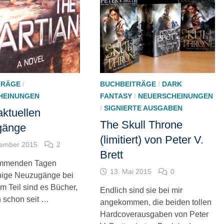
TRÄGE
/
BUCHBEITRÄGE
/
DARK
HEINUNGEN
FANTASY
/
NEUERSCHEINUNGEN
/
SIGNIERTE AUSGABEN
ktuellen
The Skull Throne
gänge
(limitiert) von Peter V.
vember 2015
2
Brett
ommenden Tagen
13. Mai 2015
0
nige Neuzugänge bei
m Teil sind es Bücher,
Endlich sind sie bei mir
h schon seit …
angekommen, die beiden tollen
Hardcoverausgaben von Peter