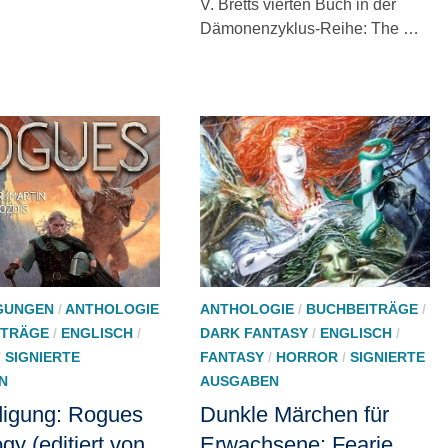
V. Bretts vierten Buch in der
Dämonenzyklus-Reihe: The …
GUNGEN
/
ANTHOLOGIE
ANTHOLOGIE
/
BUCHBEITRÄGE
/
ITRÄGE
/
ENGLISCH
/
DARK FANTASY
/
ENGLISCH
/
/
SIGNIERTE
FANTASY
/
HORROR
/
SIGNIERTE
N
AUSGABEN
igung: Rogues
Dunkle Märchen für
gy (editiert von
Erwachsene: Fearie