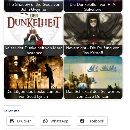
The Shadow of the Gods von
Die Dunkelelfen von R. A.
John Gwynne
Salvatore
Kaiser der Dunkelheit von Marc
Nevernight - Die Prüfung von
Lawrence
Jay Kristoff
Die Lügen des Locke Lamora
Das Schicksal des Schwertes
von Scott Lynch
von Dave Duncan
Teilen mit:
Drucken
WhatsApp
Facebook