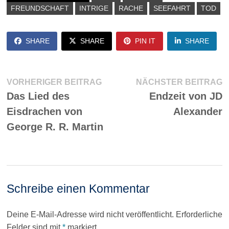
FREUNDSCHAFT
INTRIGE
RACHE
SEEFAHRT
TOD
SHARE
SHARE
PIN IT
SHARE
Beitragsnavigation
Vorheriger
N
VORHERIGER BEITRAG
NÄCHSTER BEITRAG
Beitrag:
Be
Das Lied des
Endzeit von JD
Eisdrachen von
Alexander
George R. R. Martin
Schreibe einen Kommentar
Deine E-Mail-Adresse wird nicht veröffentlicht.
Erforderliche
Felder sind mit
*
markiert