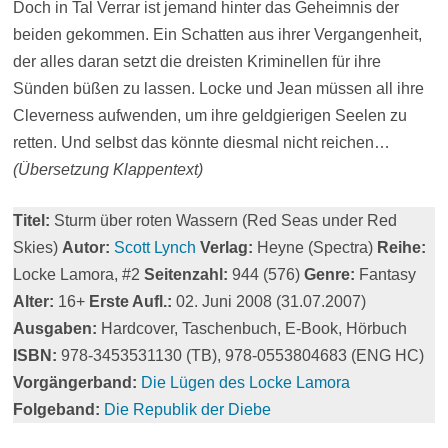
Doch in Tal Verrar ist jemand hinter das Geheimnis der
beiden gekommen. Ein Schatten aus ihrer Vergangenheit,
der alles daran setzt die dreisten Kriminellen für ihre
Sünden büßen zu lassen. Locke und Jean müssen all ihre
Cleverness aufwenden, um ihre geldgierigen Seelen zu
retten. Und selbst das könnte diesmal nicht reichen…
(Übersetzung Klappentext)
Titel:
Sturm über roten Wassern (Red Seas under Red
Skies)
Autor:
Scott Lynch
Verlag:
Heyne (Spectra)
Reihe:
Locke Lamora, #2
Seitenzahl:
944 (576)
Genre:
Fantasy
Alter:
16+
Erste Aufl.:
02. Juni 2008 (31.07.2007)
Ausgaben:
Hardcover, Taschenbuch, E-Book, Hörbuch
ISBN:
978-3453531130 (TB), 978-0553804683 (ENG HC)
Vorgängerband:
Die Lügen des Locke Lamora
Folgeband:
Die Republik der Diebe