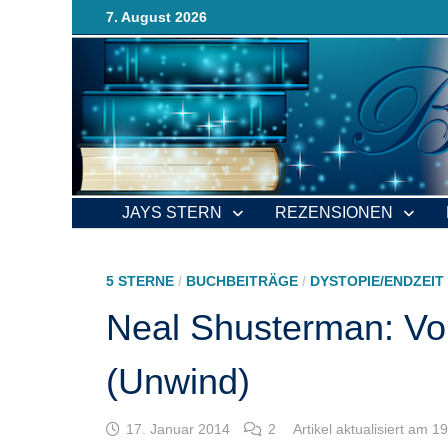
Zurück
7. August 2026
zum
Inhalt
JAYS STERN
REZENSIONEN
5 STERNE
/
BUCHBEITRÄGE
/
DYSTOPIE/ENDZEIT
Neal Shusterman: Vol
(Unwind)
17. Januar 2014
2
Artikel aktualisiert am 