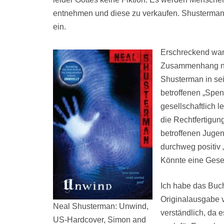
entnehmen und diese zu verkaufen. Shusterman
ein.
Erschreckend war
Zusammenhang nic
Shusterman in s
betroffenen „Spe
gesellschaftlich l
die Rechtfertigu
betroffenen Juge
durchweg positiv 
Könnte eine Gesel
Ich habe das Buc
Originalausgabe v
Neal Shusterman: Unwind,
verständlich, da 
US-Hardcover, Simon and