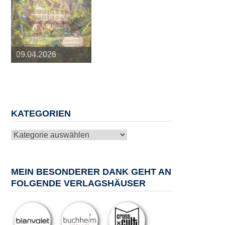
25.03.2026
09.04.2026
20.05.2026
10.06.2026
13.08.2026
KATEGORIEN
Kategorien
MEIN BESONDERER DANK GEHT AN
FOLGENDE VERLAGSHÄUSER