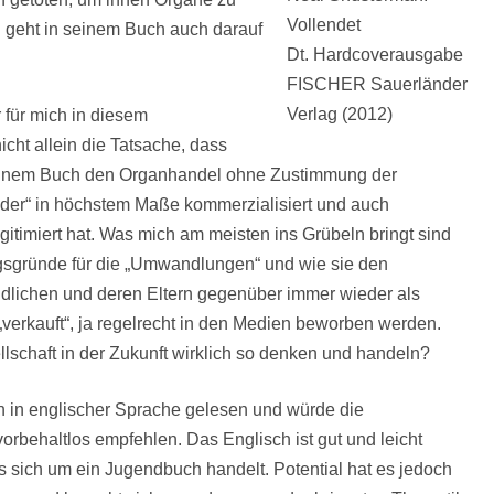
Vollendet
 geht in seinem Buch auch darauf
Dt. Hardcoverausgabe
FISCHER Sauerländer
Verlag (2012)
 für mich in diesem
ht allein die Tatsache, dass
einem Buch den Organhandel ohne Zustimmung der
nder“ in höchstem Maße kommerzialisiert und auch
egitimiert hat. Was mich am meisten ins Grübeln bringt sind
ngsgründe für die „Umwandlungen“ und wie sie den
ndlichen und deren Eltern gegenüber immer wieder als
„verkauft“, ja regelrecht in den Medien beworben werden.
lschaft in der Zukunft wirklich so denken und handeln?
h in englischer Sprache gelesen und würde die
orbehaltlos empfehlen. Das Englisch ist gut und leicht
es sich um ein Jugendbuch handelt. Potential hat es jedoch