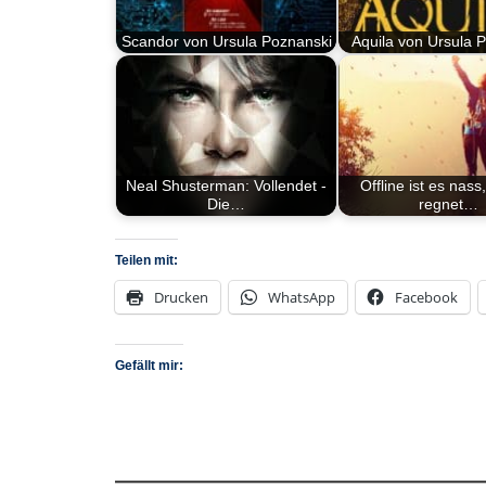
Scandor von Ursula Poznanski
Aquila von Ursula 
Neal Shusterman: Vollendet -
Offline ist es nass
Die…
regnet…
Teilen mit:
Drucken
WhatsApp
Facebook
Gefällt mir: