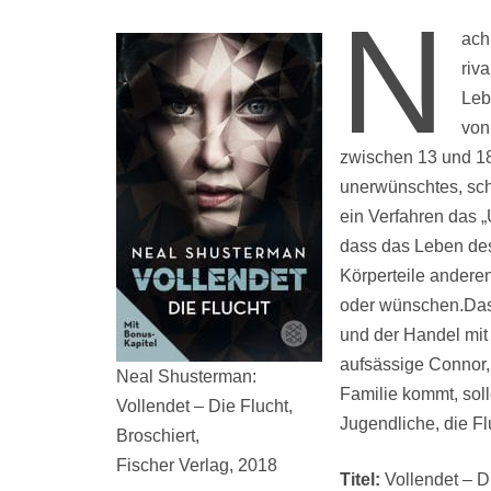
N
ach
riv
Leb
von
zwischen 13 und 18
unerwünschtes, sch
ein Verfahren das 
dass das Leben des
Körperteile andere
oder wünschen.Das V
und der Handel mit 
aufsässige Connor, 
Neal Shusterman:
Familie kommt, sol
Vollendet – Die Flucht,
Jugendliche, die F
Broschiert,
Fischer Verlag, 2018
Titel:
Vollendet – D