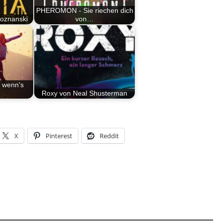
PHEROMON - Sie riechen dich
Poznanski
von…
, wenn's
Roxy von Neal Shusterman
X
Pinterest
Reddit