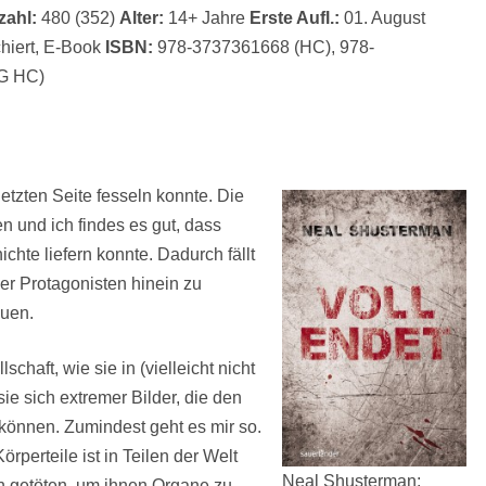
zahl:
480 (352)
Alter:
14+ Jahre
Erste Aufl.:
01. August
hiert, E-Book
ISBN:
978-3737361668 (HC), 978-
NG HC)
letzten Seite fesseln konnte. Die
 und ich findes es gut, dass
hte liefern konnte. Dadurch fällt
der Protagonisten hinein zu
auen.
haft, wie sie in (vielleicht nicht
sie sich extremer Bilder, die den
können. Zumindest geht es mir so.
perteile ist in Teilen der Welt
Neal Shusterman:
n getöten, um ihnen Organe zu