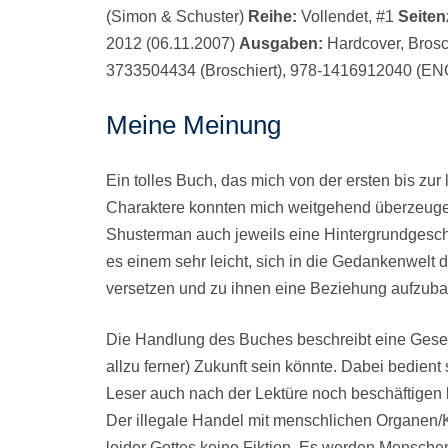
(Simon & Schuster)
Reihe:
Vollendet, #1
Seiten
2012 (06.11.2007)
Ausgaben:
Hardcover, Brosc
3733504434 (Broschiert), 978-1416912040 (E
Meine Meinung
Ein tolles Buch, das mich von der ersten bis zur 
Charaktere konnten mich weitgehend überzeugen
Shusterman auch jeweils eine Hintergrundgeschic
es einem sehr leicht, sich in die Gedankenwelt 
versetzen und zu ihnen eine Beziehung aufzub
Die Handlung des Buches beschreibt eine Gesellsc
allzu ferner) Zukunft sein könnte. Dabei bedient 
Leser auch nach der Lektüre noch beschäftigen 
Der illegale Handel mit menschlichen Organen/Kör
leider Gottes keine Fiktion. Es werden Mensche