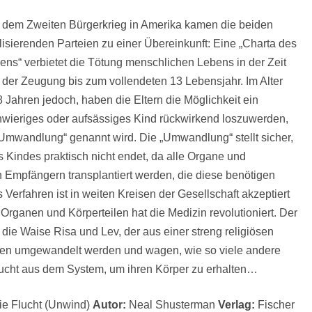
 dem Zweiten Bürgerkrieg in Amerika kamen die beiden
alisierenden Parteien zu einer Übereinkunft: Eine „Charta des
ens“ verbietet die Tötung menschlichen Lebens in der Zeit
 der Zeugung bis zum vollendeten 13 Lebensjahr. Im Alter
 Jahren jedoch, haben die Eltern die Möglichkeit ein
wieriges oder aufsässiges Kind rückwirkend loszuwerden,
„Umwandlung“ genannt wird. Die „Umwandlung“ stellt sicher,
 Kindes praktisch nicht endet, da alle Organe und
n Empfängern transplantiert werden, die diese benötigen
erfahren ist in weiten Kreisen der Gesellschaft akzeptiert
Organen und Körperteilen hat die Medizin revolutioniert. Der
die Waise Risa und Lev, der aus einer streng religiösen
len umgewandelt werden und wagen, wie so viele andere
lucht aus dem System, um ihren Körper zu erhalten…
ie Flucht (Unwind)
Autor:
Neal Shusterman
Verlag:
Fischer