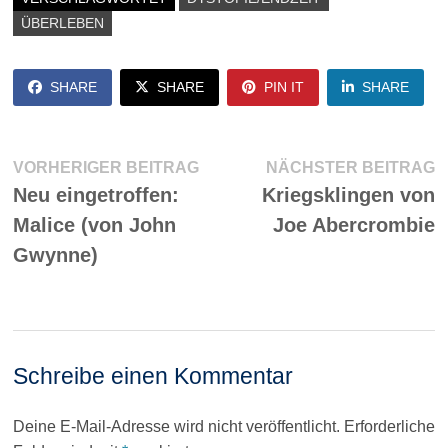
ÜBERLEBEN
SHARE
SHARE
PIN IT
SHARE
Beitragsnavigation
Vorheriger
N
VORHERIGER BEITRAG
NÄCHSTER BEITRAG
Beitrag:
Be
Neu eingetroffen:
Kriegsklingen von
Malice (von John
Joe Abercrombie
Gwynne)
Schreibe einen Kommentar
Deine E-Mail-Adresse wird nicht veröffentlicht.
Erforderliche