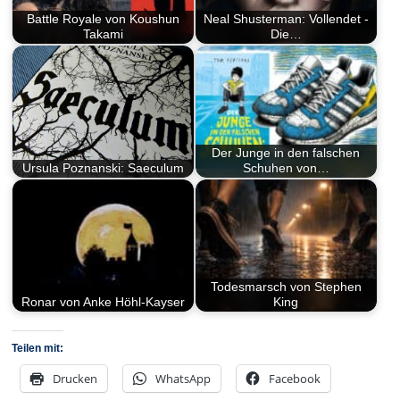
Battle Royale von Koushun
Neal Shusterman: Vollendet -
Takami
Die…
Der Junge in den falschen
Ursula Poznanski: Saeculum
Schuhen von…
Todesmarsch von Stephen
Ronar von Anke Höhl-Kayser
King
Teilen mit:
Drucken
WhatsApp
Facebook