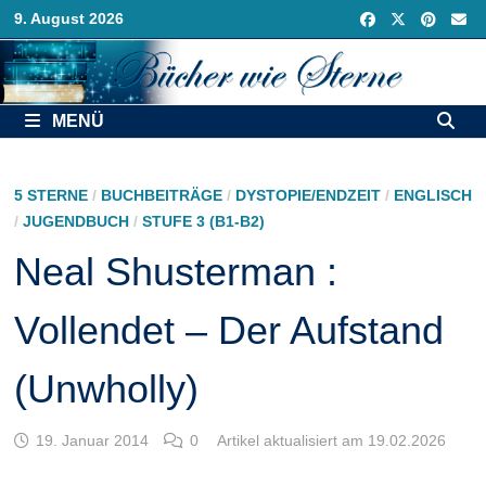
Zurück
9. August 2026
zum
Inhalt
MENÜ
5 STERNE
/
BUCHBEITRÄGE
/
DYSTOPIE/ENDZEIT
/
ENGLISCH
/
JUGENDBUCH
/
STUFE 3 (B1-B2)
Neal Shusterman :
Vollendet – Der Aufstand
(Unwholly)
19. Januar 2014
0
Artikel aktualisiert am 19.02.2026