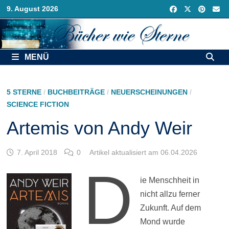
Zurück
9. August 2026
zum
Inhalt
MENÜ
5 STERNE
/
BUCHBEITRÄGE
/
NEUERSCHEINUNGEN
/
SCIENCE FICTION
Artemis von Andy Weir
7. April 2018
0
Artikel aktualisiert am 06.04.2026
D
ie Menschheit in
nicht allzu ferner
Zukunft. Auf dem
Mond wurde