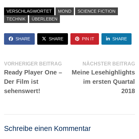
VERSCHLAGWORTET
MOND
SCIENCE FICTION
TECHNIK
ÜBERLEBEN
SHARE
SHARE
PIN IT
SHARE
Beitragsnavigation
Vorheriger
N
VORHERIGER BEITRAG
NÄCHSTER BEITRAG
Beitrag:
Be
Ready Player One –
Meine Lesehighlights
Der Film ist
im ersten Quartal
sehenswert!
2018
Schreibe einen Kommentar