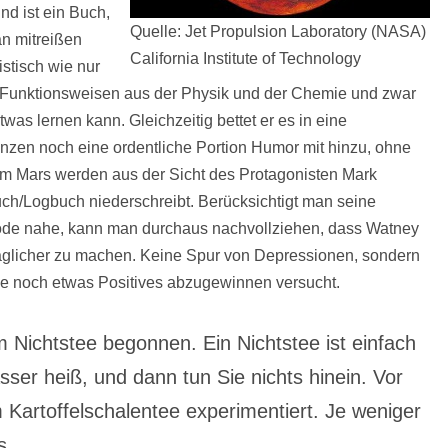
nd ist ein Buch,
Quelle: Jet Propulsion Laboratory (NASA)
an mitreißen
California Institute of Technology
stisch wie nur
ch Funktionsweisen aus der Physik und der Chemie und zwar
as lernen kann. Gleichzeitig bettet er es in eine
zen noch eine ordentliche Portion Humor mit hinzu, ohne
dem Mars werden aus der Sicht des Protagonisten Mark
ch/Logbuch niederschreibt. Berücksichtigt man seine
 Tode nahe, kann man durchaus nachvollziehen, dass Watney
träglicher zu machen. Keine Spur von Depressionen, sondern
ge noch etwas Positives abzugewinnen versucht.
 Nichtstee begonnen. Ein Nichtstee ist einfach
ser heiß, und dann tun Sie nichts hinein. Vor
Kartoffelschalentee experimentiert. Je weniger
s.