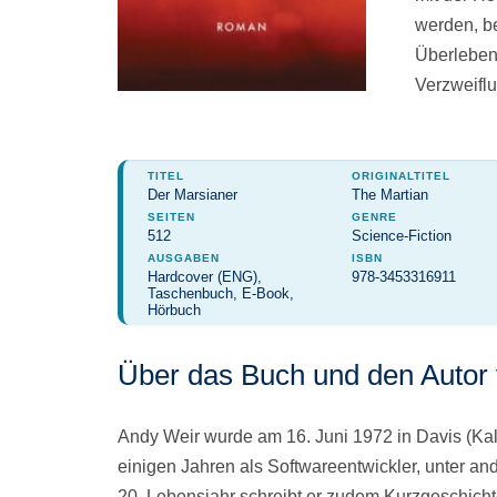
werden, be
Überleben
Verzweifl
TITEL
ORIGINALTITEL
Der Marsianer
The Martian
SEITEN
GENRE
512
Science-Fiction
AUSGABEN
ISBN
Hardcover (ENG),
978-3453316911
Taschenbuch, E-Book,
Hörbuch
Über das Buch und den Autor
Andy Weir wurde am 16. Juni 1972 in Davis (Kalif
einigen Jahren als Softwareentwickler, unter and
20. Lebensjahr schreibt er zudem Kurzgeschich