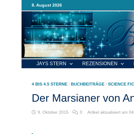
Zurück
8. August 2026
zum
Inhalt
JAYS STERN
REZENSIONEN
4 BIS 4.5 STERNE
/
BUCHBEITRÄGE
/
SCIENCE FI
Der Marsianer von A
9. Oktober 2015
0
Artikel aktualisiert am 0