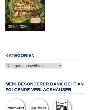
25.03.2026
09.04.2026
20.05.2026
10.06.2026
13.08.2026
KATEGORIEN
Kategorien
MEIN BESONDERER DANK GEHT AN
FOLGENDE VERLAGSHÄUSER