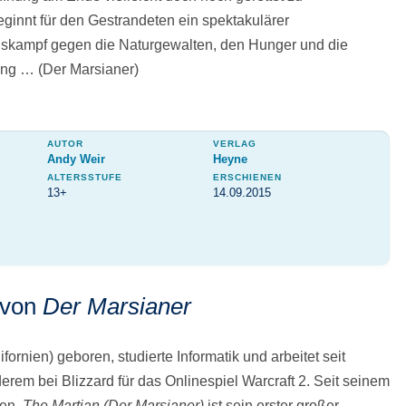
ginnt für den Gestrandeten ein spektakulärer
skampf gegen die Naturgewalten, den Hunger und die
ung … (Der Marsianer)
AUTOR
VERLAG
Andy Weir
Heyne
ALTERSSTUFE
ERSCHIENEN
13+
14.09.2015
 von
Der Marsianer
ornien) geboren, studierte Informatik und arbeitet seit
erem bei Blizzard für das Onlinespiel Warcraft 2. Seit seinem
ten.
The Martian (Der Marsianer)
ist sein erster großer