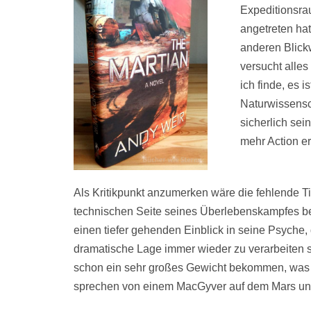
Expeditionsra
angetreten ha
anderen Blickw
versucht alle
ich finde, es i
Naturwissensc
sicherlich sei
mehr Action er
Als Kritikpunkt anzumerken wäre die fehlende Ti
technischen Seite seines Überlebenskampfes be
einen tiefer gehenden Einblick in seine Psyche,
dramatische Lage immer wieder zu verarbeiten s
schon ein sehr großes Gewicht bekommen, was 
sprechen von einem MacGyver auf dem Mars und i