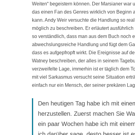
Weiten“ begeistern können. Der Marsianer war u
das einen Fan des Genres wirklich von Beginn 
kann. Andy Weir versuchte die Handlung so reali
möglich zu beschreiben. Er erläutert ausführli
so verständlich, dass man aus dem Buch noch etw
abwechslungsreiche Handlung und fügt dem Gan
dass es aufgepfropft wirkt. Die Ereignisse auf 
Watney beschreiben, der alles in seinem Tagebu
verzweifelte Lage, immerhin ist er täglich dem
mit viel Sarkasmus versucht seine Situation er
einfach nur ein Mensch, der seiner prekären La
Den heutigen Tag habe ich mit einem
herzustellen. Zuerst machen Sie Was
ein paar Wochen habe ich mit einem 
ich darüber sage, desto besser ist e