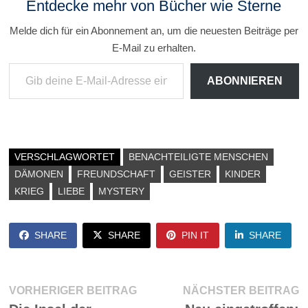
Entdecke mehr von Bücher wie Sterne
Melde dich für ein Abonnement an, um die neuesten Beiträge per
E-Mail zu erhalten.
Gib deine E-Mail-Adresse ein ...
ABONNIEREN
VERSCHLAGWORTET
BENACHTEILIGTE MENSCHEN
DÄMONEN
FREUNDSCHAFT
GEISTER
KINDER
KRIEG
LIEBE
MYSTERY
SHARE
SHARE
PIN IT
SHARE
Beitragsnavigation
Vorheriger
N
VORHERIGER BEITRAG
NÄCHSTER BEITRAG
Beitrag:
Be