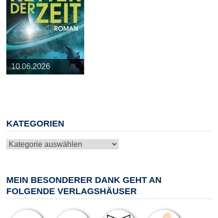
25.03.2026
09.04.2026
20.05.2026
10.06.2026
13.08.2026
KATEGORIEN
Kategorien
MEIN BESONDERER DANK GEHT AN
FOLGENDE VERLAGSHÄUSER