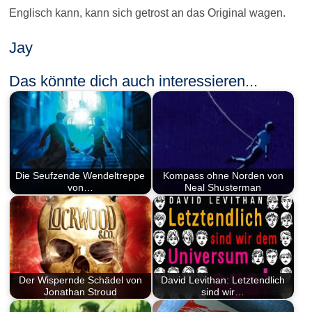
Englisch kann, kann sich getrost an das Original wagen.
Jay
Das könnte dich auch interessieren...
Die Seufzende Wendeltreppe
Kompass ohne Norden von
von…
Neal Shusterman
Der Wispernde Schädel von
David Levithan: Letztendlich
Jonathan Stroud
sind wir…