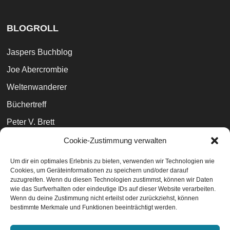
BLOGROLL
Jaspers Buchblog
Joe Abercrombie
Weltenwanderer
Büchertreff
Peter V. Brett
The Broken Binding (UK)
Cookie-Zustimmung verwalten
100morgenwald
Um dir ein optimales Erlebnis zu bieten, verwenden wir Technologien wie
Cookies, um Geräteinformationen zu speichern und/oder darauf
Bibliophilara
zuzugreifen. Wenn du diesen Technologien zustimmst, können wir Daten
wie das Surfverhalten oder eindeutige IDs auf dieser Website verarbeiten.
Wenn du deine Zustimmung nicht erteilst oder zurückziehst, können
bestimmte Merkmale und Funktionen beeinträchtigt werden.
Datenschutzvereinbarungen
EU-Cookie-Richtlinie