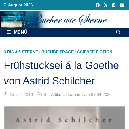
Zurück
7. August 2026
zum
Inhalt
MENÜ
3 BIS 3.5 STERNE
/
BUCHBEITRÄGE
/
SCIENCE FICTION
Frühstücksei á la Goethe
von Astrid Schilcher
15. Juli 2016
0
Artikel aktualisiert am 09.04.2026