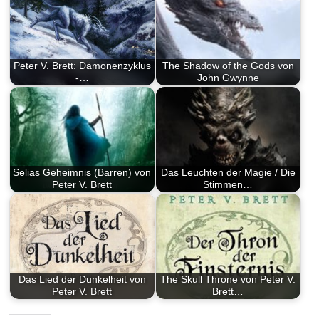
Peter V. Brett: Dämonenzyklus
The Shadow of the Gods von
-…
John Gwynne
Selias Geheimnis (Barren) von
Das Leuchten der Magie / Die
Peter V. Brett
Stimmen…
Das Lied der Dunkelheit von
The Skull Throne von Peter V.
Peter V. Brett
Brett…