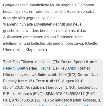
Geiger dessen unheimliche Musik sogar die Dämonen
besänftigen kann – oder sie in solche Raserei versetzt,
dass sie sich gegenseitig töten.
Während nun alte Loyalitäten geprüft und neue
geschmiedet werden, bemerken sie alle nicht das
Auftauchen einer neuen Art von Dämonen, noch
intelligenter und tödlicher, als jede andere zuvor. (Quelle:
Übersetzung Klappentext)
Titel:
Das Flüstern der Nacht (The Desert Spear)
Autor:
Peter V. Brett
Verlag:
Heyne
(Del Rey,
Orbit
)
Reihe:
Dämonenzyklus, #2
Seitenzahl:
1008 (672)
Genre:
Dark
Fantasy
Alter:
16+
Erste Aufl.:
09. August 2010
(13.04.2010)
Ausgaben:
Hardcover (ENG), Taschenbuch,
E-Book, Hörbuch (ENG)
ISBN:
978-0345503817 (ENG
HC), 978-3453526112 (TB)
Sonstiges:
Karten, Glossar, u.