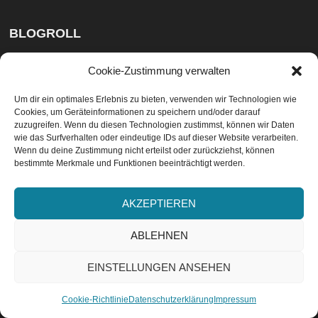
BLOGROLL
Die Buchrebellin
Cookie-Zustimmung verwalten
Anderida Books (UK)
Um dir ein optimales Erlebnis zu bieten, verwenden wir Technologien wie
Cookies, um Geräteinformationen zu speichern und/oder darauf
Zeilenauslese
zuzugreifen. Wenn du diesen Technologien zustimmst, können wir Daten
Books and Phobia
wie das Surfverhalten oder eindeutige IDs auf dieser Website verarbeiten.
Wenn du deine Zustimmung nicht erteilst oder zurückziehst, können
Phantastik Couch
bestimmte Merkmale und Funktionen beeinträchtigt werden.
Lesemagie
AKZEPTIEREN
Joe Abercrombie
ABLEHNEN
Buch Yoga
EINSTELLUNGEN ANSEHEN
ABONNIEREN
Datenschutzvereinbarungen
Cookie-Richtlinie
Datenschutzerklärung
Impressum
EU-Cookie-Richtlinie