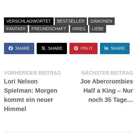
VERSCHLAGWORTET
BESTSELLER
DÄMONEN
FANTASY
FREUNDSCHAFT
KRIEG
LIEBE
SHARE
SHARE
PIN IT
SHARE
Beitragsnavigation
Vorheriger
N
VORHERIGER BEITRAG
NÄCHSTER BEITRAG
Beitrag:
Be
Lori Nelson
Joe Abercrombies
Spielman: Morgen
Half a King – Nur
kommt ein neuer
noch 35 Tage…
Himmel