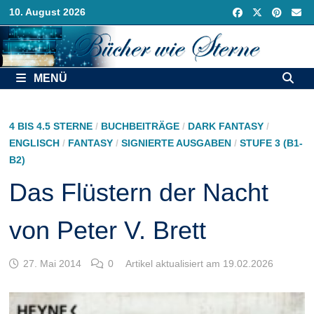
Zurück
10. August 2026
zum
Inhalt
MENÜ
4 BIS 4.5 STERNE
/
BUCHBEITRÄGE
/
DARK FANTASY
/
ENGLISCH
/
FANTASY
/
SIGNIERTE AUSGABEN
/
STUFE 3 (B1-
B2)
Das Flüstern der Nacht
von Peter V. Brett
27. Mai 2014
0
Artikel aktualisiert am 19.02.2026