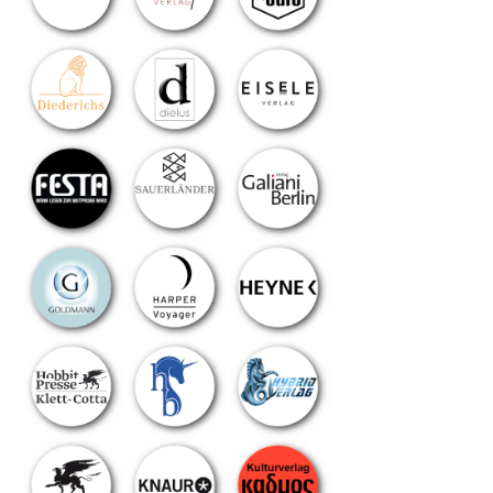
chster
itrag: