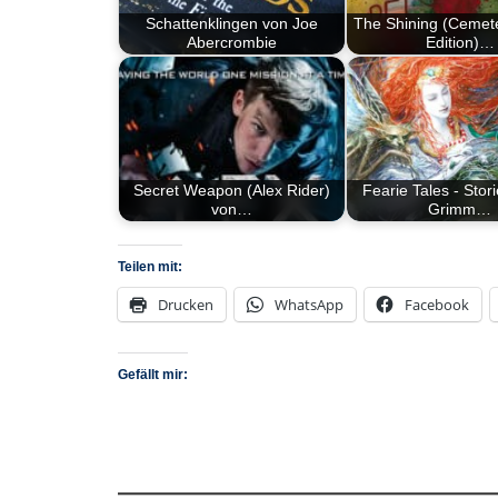
Schattenklingen von Joe
The Shining (Cemet
Abercrombie
Edition)…
Secret Weapon (Alex Rider)
Fearie Tales - Stori
von…
Grimm…
Teilen mit:
Drucken
WhatsApp
Facebook
Gefällt mir: