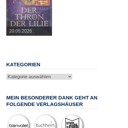
25.03.2026
09.04.2026
20.05.2026
10.06.2026
13.08.2026
KATEGORIEN
Kategorien
MEIN BESONDERER DANK GEHT AN
FOLGENDE VERLAGSHÄUSER