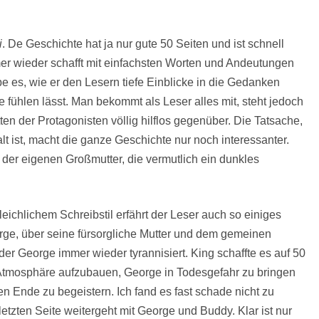
i
. De Geschichte hat ja nur gute 50 Seiten und ist schnell
mer wieder schafft mit einfachsten Worten und Andeutungen
e es, wie er den Lesern tiefe Einblicke in die Gedanken
 fühlen lässt. Man bekommt als Leser alles mit, steht jedoch
n der Protagonisten völlig hilflos gegenüber. Die Tatsache,
t ist, macht die ganze Geschichte nur noch interessanter.
r der eigenen Großmutter, die vermutlich ein dunkles
ichlichem Schreibstil erfährt der Leser auch so einiges
ge, über seine fürsorgliche Mutter und dem gemeinen
er George immer wieder tyrannisiert. King schaffte es auf 50
Atmosphäre aufzubauen, George in Todesgefahr zu bringen
n Ende zu begeistern. Ich fand es fast schade nicht zu
letzten Seite weitergeht mit George und Buddy. Klar ist nur