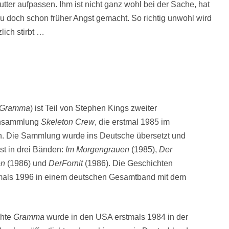
tter aufpassen. Ihm ist nicht ganz wohl bei der Sache, hat
au doch schon früher Angst gemacht. So richtig unwohl wird
lich stirbt …
Gramma
) ist Teil von Stephen Kings zweiter
ensammlung
Skeleton Crew
, die erstmal 1985 im
en. Die Sammlung wurde ins Deutsche übersetzt und
st in drei Bänden:
Im Morgengrauen
(1985),
Der
en
(1986) und
DerFornit
(1986). Die Geschichten
mals 1996 in einem deutschen Gesamtband mit dem
chte
Gramma
wurde in den USA erstmals 1984 in der