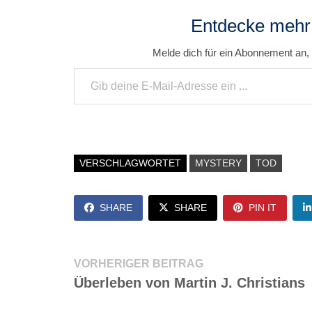
Entdecke mehr
Melde dich für ein Abonnement an, 
Gib deine E-Mail-Adresse ein ...
VERSCHLAGWORTET
MYSTERY
TOD
SHARE
SHARE
PIN IT
Beitragsnavigation
Vorheriger
VORHERIGER BEITRAG
Beitrag:
Überleben von Martin J. Christians