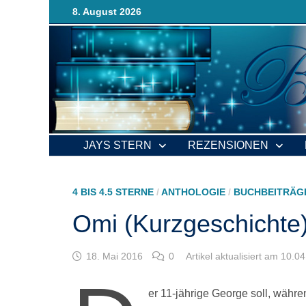
Zurück
8. August 2026
zum
Inhalt
JAYS STERN
REZENSIONEN
4 BIS 4.5 STERNE
/
ANTHOLOGIE
/
BUCHBEITRÄG
Omi (Kurzgeschichte
18. Mai 2016
0
Artikel aktualisiert am 10.0
er 11-jährige George soll, währ