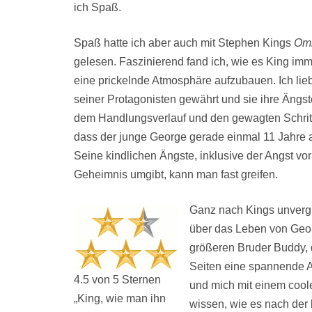
ich Spaß.
Spaß hatte ich aber auch mit Stephen Kings
Om
gelesen. Faszinierend fand ich, wie es King im
eine prickelnde Atmosphäre aufzubauen. Ich lieb
seiner Protagonisten gewährt und sie ihre Ängste
dem Handlungsverlauf und den gewagten Schritte
dass der junge George gerade einmal 11 Jahre al
Seine kindlichen Ängste, inklusive der Angst vo
Geheimnis umgibt, kann man fast greifen.
Ganz nach Kings unvergle
über das Leben von Geor
größeren Bruder Buddy, d
Seiten eine spannende 
4.5 von 5 Sternen
und mich mit einem coole
„King, wie man ihn
wissen, wie es nach der 