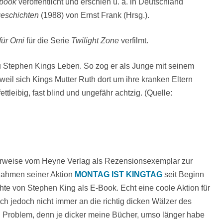
book
veröffentlicht und erschien u. a. in Deutschland
eschichten
(1988) von Ernst Frank (Hrsg.).
für Omi
für die Serie
Twilight Zone
verfilmt.
zu Stephen Kings Leben. So zog er als Junge mit seinem
eil sich Kings Mutter Ruth dort um ihre kranken Eltern
tleibig, fast blind und ungefähr achtzig. (Quelle:
erweise vom Heyne Verlag als Rezensionsexemplar zur
m Rahmen seiner Aktion
MONTAG IST KINGTAG
seit Beginn
te von Stephen King als E-Book. Echt eine coole Aktion für
ich jedoch nicht immer an die richtig dicken Wälzer des
in Problem, denn je dicker meine Bücher, umso länger habe