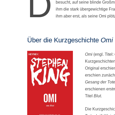
D
besucht, auf seine blinde Großmu
ihm die stark übergewichtige Fr
ihm aber erst, als seine Omi plötz
Über die Kurzgeschichte
Omi
Omi
(engl. Titel:
Kurzgeschicht
Original erschi
erschien zunäch
Gesang der Tot
erschienen erst
Titel
Blut
.
Die Kurzgeschi