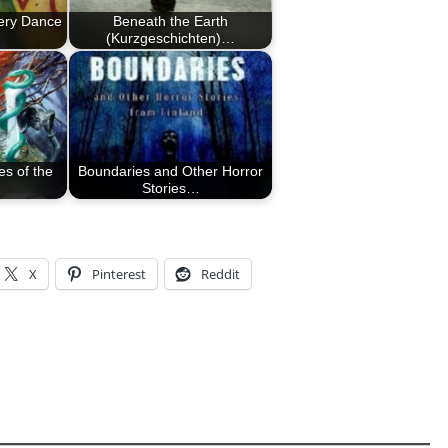
ery Dance
Beneath the Earth
(Kurzgeschichten)…
es of the
Boundaries and Other Horror
Stories…
X
Pinterest
Reddit