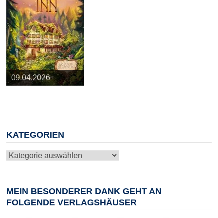
25.03.2026
09.04.2026
20.05.2026
10.06.2026
13.08.2026
KATEGORIEN
Kategorien
MEIN BESONDERER DANK GEHT AN
FOLGENDE VERLAGSHÄUSER