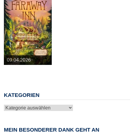
25.03.2026
09.04.2026
20.05.2026
10.06.2026
13.08.2026
KATEGORIEN
Kategorien
MEIN BESONDERER DANK GEHT AN