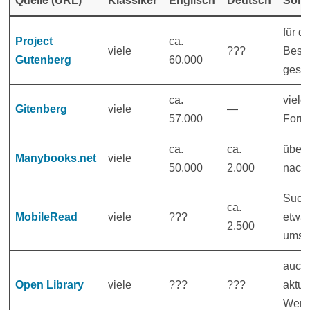
Quelle (URL)
Klassiker
Englisch
Deutsch
Sons
für dt.
Project
ca.
viele
???
Besu
Gutenberg
60.000
gespe
ca.
viele
Gitenberg
viele
—
57.000
Form
ca.
ca.
übers
Manybooks.net
viele
50.000
2.000
nach
Such
ca.
MobileRead
viele
???
etwa
2.500
umstä
auch 
Open Library
viele
???
???
aktue
Werk