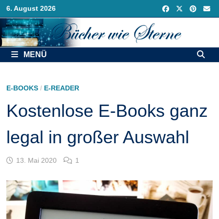
Zurück
6. August 2026
zum
Inhalt
MENÜ
E-BOOKS
/
E-READER
Kostenlose E-Books ganz
legal in großer Auswahl
13. Mai 2020
1