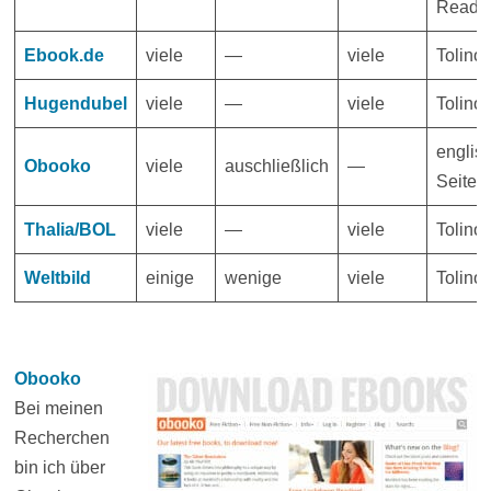
Reader
Ebook.de
viele
—
viele
Tolino-
Hugendubel
viele
—
viele
Tolino-
englis
Obooko
viele
auschließlich
—
Seite
Thalia/BOL
viele
—
viele
Tolino-
Weltbild
einige
wenige
viele
Tolino-
Obooko
Bei meinen
Recherchen
bin ich über