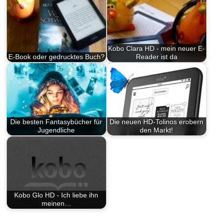
Kobo Clara HD - mein neuer E-
E-Book oder gedrucktes Buch?
Reader ist da
Die besten Fantasybücher für
Die neuen HD-Tolinos erobern
Jugendliche
den Markt!
Kobo Glo HD - Ich liebe ihn
meinen…