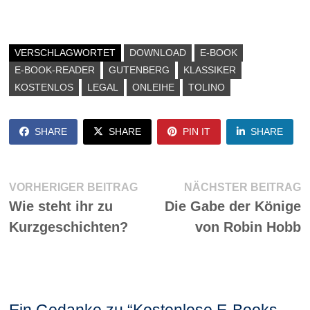
VERSCHLAGWORTET
DOWNLOAD
E-BOOK
E-BOOK-READER
GUTENBERG
KLASSIKER
KOSTENLOS
LEGAL
ONLEIHE
TOLINO
SHARE
SHARE
PIN IT
SHARE
Beitragsnavigation
Vorheriger
N
VORHERIGER BEITRAG
NÄCHSTER BEITRAG
Beitrag:
Be
Wie steht ihr zu
Die Gabe der Könige
Kurzgeschichten?
von Robin Hobb