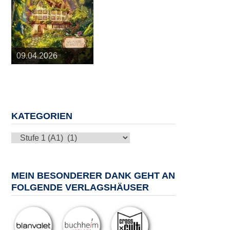
25.03.2026
09.04.2026
20.05.2026
10.06.2026
13.08.2026
KATEGORIEN
Kategorien
MEIN BESONDERER DANK GEHT AN
FOLGENDE VERLAGSHÄUSER