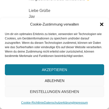
Liebe Grüße
Jay
Cookie-Zustimmung verwalten
ANTWORTEN
Um dir ein optimales Erlebnis zu bieten, verwenden wir Technologien wie
Cookies, um Geräteinformationen zu speichern und/oder darauf
zuzugreifen. Wenn du diesen Technologien zustimmst, können wir Daten
wie das Surfverhalten oder eindeutige IDs auf dieser Website verarbeiten.
sagt:
Petra Berger
Wenn du deine Zustimmung nicht erteilst oder zurückziehst, können
26. Oktober 2024 um 11:32 Uhr
bestimmte Merkmale und Funktionen beeinträchtigt werden.
GUten Morgen Jay,
AKZEPTIEREN
leider ist das Thema nicht so richtig zu mir
vorgedrungen, ich hatte meinen Kopf wohl
ABLEHNEN
woanders. Dabei habe ich an Artus schon
eine ziemliche Auswahl, weil ich die damals
EINSTELLUNGEN ANSEHEN
alle verschlungen habe. Ebenso Rick
ABONNIEREN
Ruordan vergessen und momentan lese ich
Cookie-Richtlinie
Datenschutzerklärung
Impressum
eine Serie über ägyptische Götter, die in den