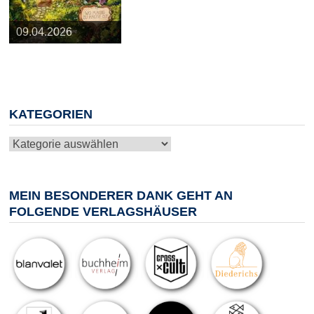
25.03.2026
09.04.2026
20.05.2026
10.06.2026
13.08.2026
KATEGORIEN
Kategorien
MEIN BESONDERER DANK GEHT AN
FOLGENDE VERLAGSHÄUSER