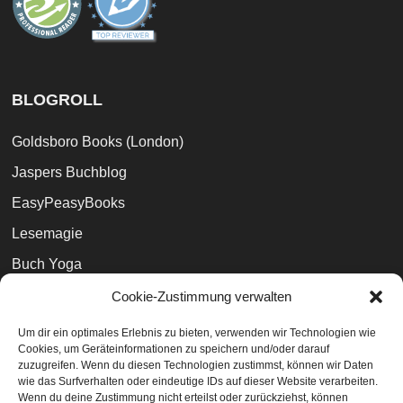
BLOGROLL
Goldsboro Books (London)
Jaspers Buchblog
EasyPeasyBooks
Lesemagie
Buch Yoga
Peter V. Brett
Cookie-Zustimmung verwalten
Magali Villeneuve (Künstlerin)
Um dir ein optimales Erlebnis zu bieten, verwenden wir Technologien wie
Cookies, um Geräteinformationen zu speichern und/oder darauf
Zeilenauslese
zuzugreifen. Wenn du diesen Technologien zustimmst, können wir Daten
wie das Surfverhalten oder eindeutige IDs auf dieser Website verarbeiten.
Wenn du deine Zustimmung nicht erteilst oder zurückziehst, können