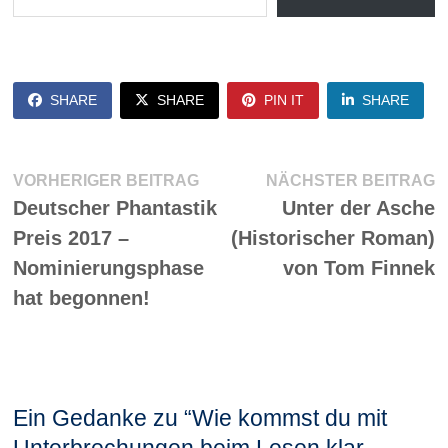
SHARE
SHARE
PIN IT
SHARE
Beitragsnavigation
Vorheriger
N
VORHERIGER BEITRAG
NÄCHSTER BEITRAG
Beitrag:
Be
Deutscher Phantastik
Unter der Asche
Preis 2017 –
(Historischer Roman)
Nominierungsphase
von Tom Finnek
hat begonnen!
Ein Gedanke zu “
Wie kommst du mit
Unterbrechungen beim Lesen klar,