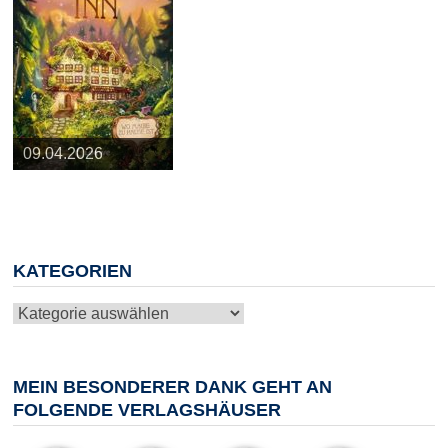
25.03.2026
09.04.2026
20.05.2026
10.06.2026
13.08.2026
KATEGORIEN
Kategorien
MEIN BESONDERER DANK GEHT AN
FOLGENDE VERLAGSHÄUSER